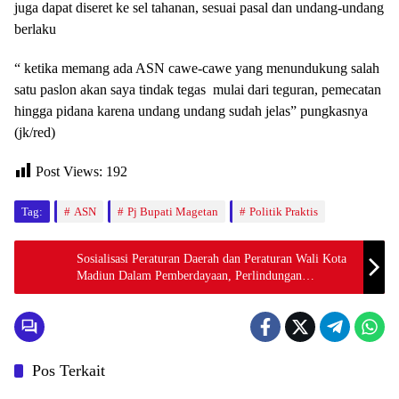
juga dapat diseret ke sel tahanan, sesuai pasal dan undang-undang
berlaku
“ ketika memang ada ASN cawe-cawe yang menundukung salah
satu paslon akan saya tindak tegas mulai dari teguran, pemecatan
hingga pidana karena undang undang sudah jelas” pungkasnya
(jk/red)
Post Views:
192
Tag:
ASN
Pj Bupati Magetan
Politik Praktis
Sosialisasi Peraturan Daerah dan Peraturan Wali Kota
Madiun Dalam Pemberdayaan, Perlindungan
Perempuan Dan Anak
Pos Terkait
Pemerintah
Pemerintah