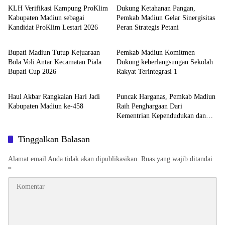
KLH Verifikasi Kampung ProKlim
Dukung Ketahanan Pangan,
Kabupaten Madiun sebagai
Pemkab Madiun Gelar Sinergisitas
Kandidat ProKlim Lestari 2026
Peran Strategis Petani
Pemerintah
Pemerintah
Bupati Madiun Tutup Kejuaraan
Pemkab Madiun Komitmen
Bola Voli Antar Kecamatan Piala
Dukung keberlangsungan Sekolah
Bupati Cup 2026
Rakyat Terintegrasi 1
Pemerintah
Pemerintah
Haul Akbar Rangkaian Hari Jadi
Puncak Harganas, Pemkab Madiun
Kabupaten Madiun ke-458
Raih Penghargaan Dari
Kementrian Kependudukan dan
Pembangunan Keluarga
Tinggalkan Balasan
Alamat email Anda tidak akan dipublikasikan.
Ruas yang wajib ditandai
*