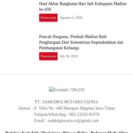
Haul Akbar Rangkaian Hari Jadi Kabupaten Madiun
ke-458
Pemerintah
Agustus 2, 2026
Puncak Harganas, Pemkab Madiun Raih
Penghargaan Dari Kementrian Kependudukan dan
Pembangunan Keluarga
Pemerintah
Juli 30, 2026
PT. SAMUDRA MUTIARA SATRIA
Alamat : Jl. Wilis No. 440 Maospati Magetan Jawa Timur
Telepon/WhatsApp : 082-23216-81078
Email : redaksipewarta.tv@gmail.com
Redaksi
/
Kode Etik
/
Disclaimer
/
Privacy Policy
/
Pedoman Media Siber