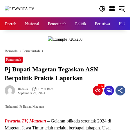
Langsung
ke
konten
Daerah
Nasional
Pemerintah
Politik
Peristiwa
Hukri
Beranda
Pemerintah
Pemerintah
Pj Bupati Magetan Tegaskan ASN
Berpolitik Praktis Laporkan
192
Redaksi
1 Min Baca
September 26, 2024
Nizhamul, Pj Bupati Magetan
Pewarta.TV, Magetan
– Gelaran pilkada serentak 2024 di
Magetan Jawa Timur telah melalui berbagai tahapan. Usai