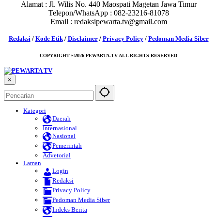
Alamat : Jl. Wilis No. 440 Maospati Magetan Jawa Timur
Telepon/WhatsApp : 082-23216-81078
Email : redaksipewarta.tv@gmail.com
Redaksi
/
Kode Etik
/
Disclaimer
/
Privacy Policy
/
Pedoman Media Siber
COPYRIGHT ©2026 PEWARTA.TV ALL RIGHTS RESERVED
×
Kategori
Daerah
Internasional
Nasional
Pemerintah
Advetorial
Laman
Login
Redaksi
Privacy Policy
Pedoman Media Siber
Indeks Berita