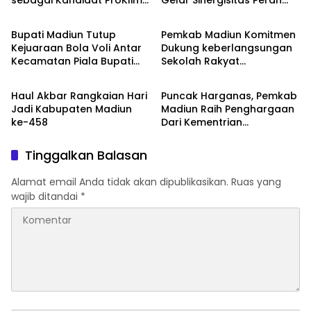
Pemerintah
Pemerintah
Lestari 2026
Strategis Petani
Bupati Madiun Tutup
Pemkab Madiun Komitmen
Kejuaraan Bola Voli Antar
Dukung keberlangsungan
Kecamatan Piala Bupati
Sekolah Rakyat
Pemerintah
Pemerintah
Cup 2026
Terintegrasi 1
Haul Akbar Rangkaian Hari
Puncak Harganas, Pemkab
Jadi Kabupaten Madiun
Madiun Raih Penghargaan
ke-458
Dari Kementrian
Kependudukan dan
Pembangunan Keluarga
Tinggalkan Balasan
Alamat email Anda tidak akan dipublikasikan.
Ruas yang
wajib ditandai
*