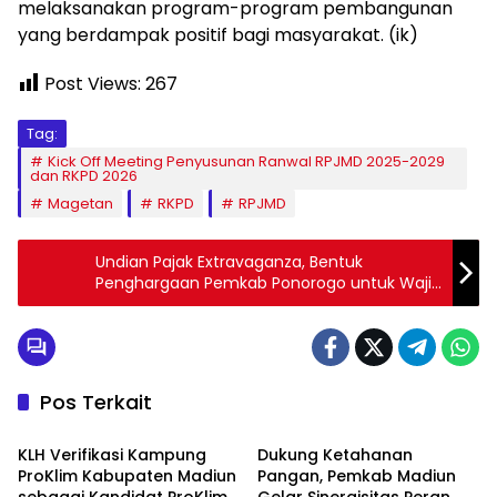
melaksanakan program-program pembangunan
yang berdampak positif bagi masyarakat. (ik)
Post Views:
267
Tag:
Kick Off Meeting Penyusunan Ranwal RPJMD 2025-2029
dan RKPD 2026
Magetan
RKPD
RPJMD
Undian Pajak Extravaganza, Bentuk
Penghargaan Pemkab Ponorogo untuk Wajib
Pajak
Pos Terkait
Pemerintah
Pemerintah
KLH Verifikasi Kampung
Dukung Ketahanan
ProKlim Kabupaten Madiun
Pangan, Pemkab Madiun
sebagai Kandidat ProKlim
Gelar Sinergisitas Peran