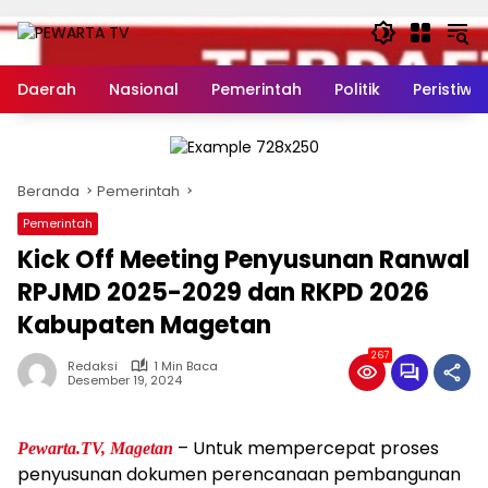
Langsung
ke
konten
Daerah
Nasional
Pemerintah
Politik
Peristiwa
Beranda
Pemerintah
Pemerintah
Kick Off Meeting Penyusunan Ranwal
RPJMD 2025-2029 dan RKPD 2026
Kabupaten Magetan
267
Redaksi
1 Min Baca
Desember 19, 2024
– Untuk mempercepat proses
Pewarta.TV, Magetan
penyusunan dokumen perencanaan pembangunan