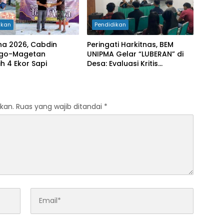
ikan
Pendidikan
ha 2026, Cabdin
Peringati Harkitnas, BEM
go-Magetan
UNIPMA Gelar “LUBERAN” di
h 4 Ekor Sapi
Desa: Evaluasi Kritis
Kebijakan MBG dan
Ketimpangan Pendidikan di
Daerah 3T
kan.
Ruas yang wajib ditandai
*