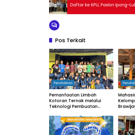
Daftar ke KPU, Paslon Ipong-
Pos Terkait
Pendidikan
Pendid
Pemanfaatan Limbah
Mahasi
Kotoran Ternak melalui
Kelompo
Teknologi Pembuatan
Brawijaya Su
Bokashi sebagai Pupuk
dan De
Organik Ramah Lingkungan
Tepat 
di Desa Sumbertlaseh,
Kecamatan Dander