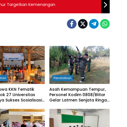
Luhur Targetkan Kemenangan
ikan
Pendidikan
swa KKN Tematik
Asah Kemampuan Tempur,
k 27 Universitas
Personel Kodim 0808/Blitar
kses Sosialisasi
Gelar Latmen Senjata Ringan
monstrasi Teknologi
Semester I Tahun 2026
Guna