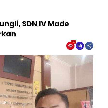
ungli, SDN IV Made
rkan
167