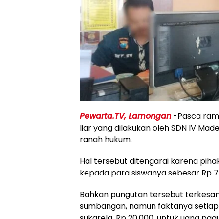
Pewarta.TV, Lamongan
-Pasca ram
liar yang dilakukan oleh SDN IV Mad
ranah hukum.
Hal tersebut ditengarai karena pih
kepada para siswanya sebesar Rp 75
Bahkan pungutan tersebut terkesan 
sumbangan, namun faktanya setiap 
sukarela, Rp 20.000, untuk uang pa