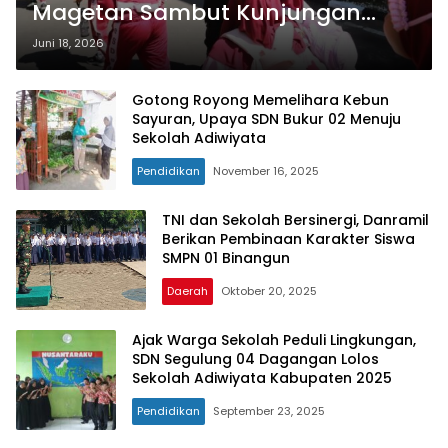
Magetan Sambut Kunjungan
Edukasi SD Muhammadiyah
Juni 18, 2026
Gotong Royong Memelihara Kebun
Sayuran, Upaya SDN Bukur 02 Menuju
Sekolah Adiwiyata
Pendidikan
November 16, 2025
TNI dan Sekolah Bersinergi, Danramil
Berikan Pembinaan Karakter Siswa
SMPN 01 Binangun
Daerah
Oktober 20, 2025
Ajak Warga Sekolah Peduli Lingkungan,
SDN Segulung 04 Dagangan Lolos
Sekolah Adiwiyata Kabupaten 2025
Pendidikan
September 23, 2025