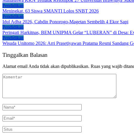
Mahasiswa KKN Tematik Kelompok 27 Universitas Brawijaya Sukses 
Pendidikan
Meningkat, 63 Siswa SMANTI Lolos SNBT 2026
Pendidikan
Idul Adha 2026, Cabdin Ponorogo-Magetan Sembelih 4 Ekor Sapi
Pendidikan
Peringati Harkitnas, BEM UNIPMA Gelar “LUBERAN” di Desa: Eval
Pendidikan
Wisuda Unitomo 2026: Arri Prasetiyawan Pratama Resmi Sandang G
Tinggalkan Balasan
Alamat email Anda tidak akan dipublikasikan.
Ruas yang wajib ditan