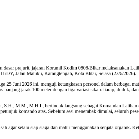
asar prajurit, jajaran Koramil Kodim 0808/Blitar melaksanakan La
11/DY, Jalan Maluku, Karangtengah, Kota Blitar, Selasa (23/6/2026).
ingga 25 Juni 2026 ini, menguji ketangkasan personel dalam berbagai
as panjang jarak 100 meter dengan tiga variasi sikap: tiarap, duduk, dan
, S.H., M.M., M.H.I., bertindak langsung sebagai Komandan Latihan 
n petunjuk komando atas. Sebelum sesi menembak dimulai, seluruh peser
ah agar selalu siap siaga dan mahir menggunakan senjata organik. Kete