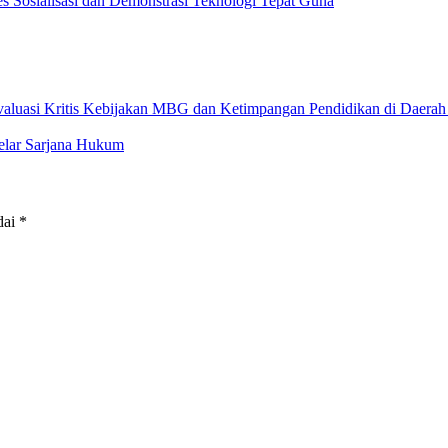
Sosialisasi dan Demonstrasi Teknologi Tepat Guna
uasi Kritis Kebijakan MBG dan Ketimpangan Pendidikan di Daerah
elar Sarjana Hukum
dai
*