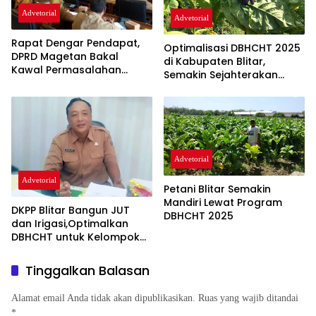
Advetorial
Advetorial
Rapat Dengar Pendapat,
Optimalisasi DBHCHT 2025
DPRD Magetan Bakal
di Kabupaten Blitar,
Kawal Permasalahan
Semakin Sejahterakan
Warga Terdampak
Masyarakat Tembakau
Aktivitas PG Poerwodadie
Advetorial
Advetorial
Petani Blitar Semakin
Mandiri Lewat Program
DKPP Blitar Bangun JUT
DBHCHT 2025
dan Irigasi,Optimalkan
DBHCHT untuk Kelompok
Tani Tembakau
Tinggalkan Balasan
Alamat email Anda tidak akan dipublikasikan.
Ruas yang wajib ditandai
*