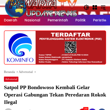
Langsung
ke
konten
Daerah
Nasional
Pemerintah
Politik
Peristiwa
Beranda
Advetorial
Advetorial
Satpol PP Bondowoso Kembali Gelar
Operasi Gabungan Tekan Peredaran Rokok
Ilegal
200