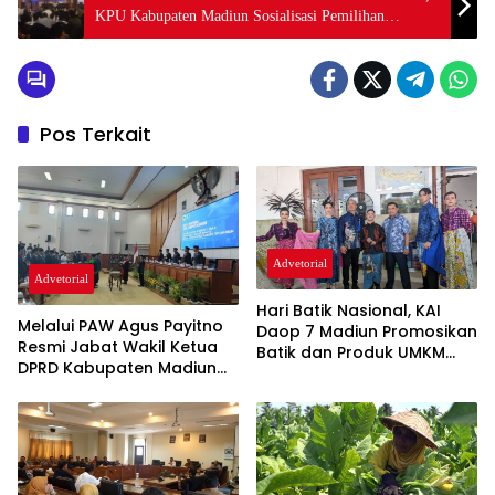
KPU Kabupaten Madiun Sosialisasi Pemilihan
Gubernur dan Wakil Gubernur serta Bupati dan Wakil
Bupati Madiun bagi Ormas
Pos Terkait
Advetorial
Advetorial
Hari Batik Nasional, KAI
Melalui PAW Agus Payitno
Daop 7 Madiun Promosikan
Resmi Jabat Wakil Ketua
Batik dan Produk UMKM
DPRD Kabupaten Madiun
Khas Magetan
Gantikan Ali Masngudi