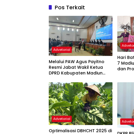
Pos Terkait
Advetor
Advetorial
Hari Batik 
Melalui PAW Agus Payitno
7 Madiu
Resmi Jabat Wakil Ketua
dan Pr
DPRD Kabupaten Madiun
Maget
Gantikan Ali Masngudi
Advetorial
Advetor
Optimalisasi DBHCHT 2025 di
DKPP Bl