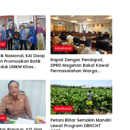
ial
Advetorial
Nasional, KAI Daop
Rapat Dengar Pendapat,
n Promosikan Batik
DPRD Magetan Bakal Kawal
oduk UMKM Khas
Permasalahan Warga
an
Terdampak Aktivitas PG
Poerwodadie
Advetorial
ial
Petani Blitar Semakin Mandiri
Lewat Program DBHCHT
itar Bangun JUT dan