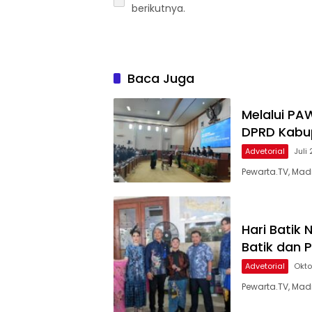
berikutnya.
Baca Juga
Melalui PA
DPRD Kabup
Advetorial
Juli
Pewarta.TV, Madi
Hari Batik
Batik dan
Advetorial
Okto
Pewarta.TV, Madi