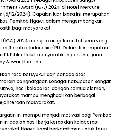
nt Award 2024 sebagai Kabupaten Sangat
vernment Award (IGA) 2024, di Hotel Mercure
(5/12/2024). Capaian luar biasa ini, merupakan
dikasi Pemkab Ngawi dalam mengembangkan
sitif bagi masyarakat.
d (IGA) 2024 merupakan gelaran tahunan yang
eri Republik Indonesia (RI). Dalam kesempatan
ri RI, Ribka Haluk menyerahkan penghargaan
 Ony Anwar Harsono
kan rasa bersyukur dan bangga atas
meraih penghargaan sebagai Kabupaten Sangat
rutnya, hasil kolaborasi dengan semua elemen,
syarakat mampu menghadirkan berbagai
ejahteraan masyarakat.
hargaan ini mampu menjadi motivasi bagi Pemkab
 ini adalah hasil kerja keras dan kolaborasi
yarakat Ngawi. Kami berkomitmen untuk terus