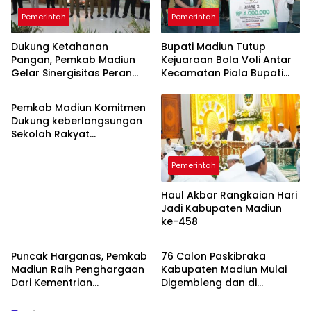
Pemerintah
Pemerintah
Dukung Ketahanan
Bupati Madiun Tutup
Pangan, Pemkab Madiun
Kejuaraan Bola Voli Antar
Gelar Sinergisitas Peran
Kecamatan Piala Bupati
Pemerintah
Strategis Petani
Cup 2026
Pemkab Madiun Komitmen
Dukung keberlangsungan
Sekolah Rakyat
Terintegrasi 1
Pemerintah
Haul Akbar Rangkaian Hari
Jadi Kabupaten Madiun
ke-458
Pemerintah
Pemerintah
Puncak Harganas, Pemkab
76 Calon Paskibraka
Madiun Raih Penghargaan
Kabupaten Madiun Mulai
Dari Kementrian
Digembleng dan di
Kependudukan dan
Karantina.
Pembangunan Keluarga