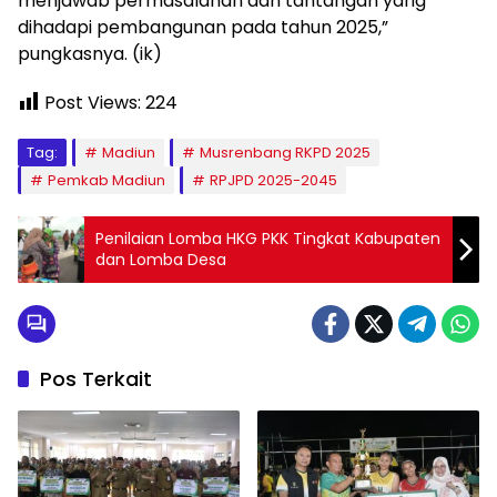
menjawab permasalahan dan tantangan yang
dihadapi pembangunan pada tahun 2025,”
pungkasnya. (ik)
Post Views:
224
Tag:
Madiun
Musrenbang RKPD 2025
Pemkab Madiun
RPJPD 2025-2045
Penilaian Lomba HKG PKK Tingkat Kabupaten
dan Lomba Desa
Pos Terkait