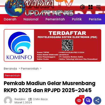
Langsung
ke
konten
Daerah
Nasional
Pemerintah
Politik
Peristiwa
Beranda
Pemerintah
Pemerintah
Pemkab Madiun Gelar Musrenbang
RKPD 2025 dan RPJPD 2025-2045
224
Redaksi
3 Min Baca
Maret 1, 2024