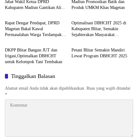
Jabat Wakil Ketua DPRD
Madiun Promosikan Batik dan
Kabupaten Madiun Gantikan Ali
Produk UMKM Khas Magetan
Advetorial
Advetorial
Masngudi
Rapat Dengar Pendapat, DPRD
Optimalisasi DBHCHT 2025 di
Magetan Bakal Kawal
Kabupaten Blitar, Semakin
Permasalahan Warga Terdampak
Sejahterakan Masyarakat
Advetorial
Advetorial
Aktivitas PG Poerwodadie
Tembakau
DKPP Blitar Bangun JUT dan
Petani Blitar Semakin Mandiri
Irigasi,Optimalkan DBHCHT
Lewat Program DBHCHT 2025
untuk Kelompok Tani Tembakau
Tinggalkan Balasan
Alamat email Anda tidak akan dipublikasikan.
Ruas yang wajib ditandai
*