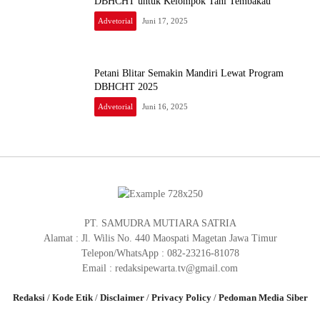
DBHCHT untuk Kelompok Tani Tembakau
Advetorial
Juni 17, 2025
Petani Blitar Semakin Mandiri Lewat Program
DBHCHT 2025
Advetorial
Juni 16, 2025
PT. SAMUDRA MUTIARA SATRIA
Alamat : Jl. Wilis No. 440 Maospati Magetan Jawa Timur
Telepon/WhatsApp : 082-23216-81078
Email : redaksipewarta.tv@gmail.com
Redaksi
/
Kode Etik
/
Disclaimer
/
Privacy Policy
/
Pedoman Media Siber