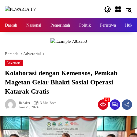
Langsung
ke
konten
Daerah
Nasional
Pemerintah
Politik
Peristiwa
Hukri
Beranda
Advetorial
Advetorial
Kolaborasi dengan Kemensos, Pemkab
Magetan Gelar Bhakti Sosial Operasi
Katarak Gratis
226
Redaksi
3 Min Baca
Juni 29, 2024