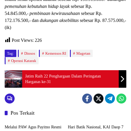
pemenuhan kebutuhan hidup layak
sebesar Rp.
54.845.000,-
pembinaan kewirausahaan
sebesar Rp.
172.176.500,- dan
dukungan aksebilitas
sebesar Rp. 87.575.000,-
(ik)
Post Views:
226
Tag:
Dinsos
Kemensos RI
Magetan
Operasi Katarak
Jatim Raih 22 Penghargaan Dalam Peringatan
Harganas ke-31
Pos Terkait
Advetorial
Advetorial
Melalui PAW Agus Payitno Resmi
Hari Batik Nasional, KAI Daop 7