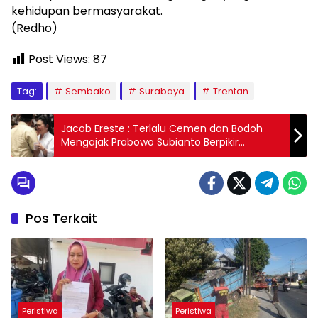
kehidupan bermasyarakat.
(Redho)
Post Views:
87
Tag:
Sembako
Surabaya
Trentan
Jacob Ereste : Terlalu Cemen dan Bodoh
Mengajak Prabowo Subianto Berpikir
Tentang Kekuasaan Untuk Periode Kedua
Berikutnya di Indonedia
Pos Terkait
Peristiwa
Peristiwa