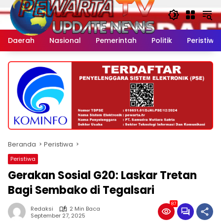
Langsung
ke
konten
Daerah
Nasional
Pemerintah
Politik
Peristiwa
Beranda
Peristiwa
Peristiwa
Gerakan Sosial G20: Laskar Tretan
Bagi Sembako di Tegalsari
87
Redaksi
2 Min Baca
September 27, 2025