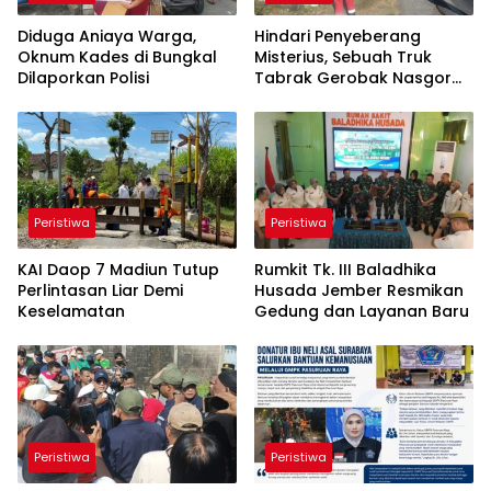
Diduga Aniaya Warga,
Hindari Penyeberang
Oknum Kades di Bungkal
Misterius, Sebuah Truk
Dilaporkan Polisi
Tabrak Gerobak Nasgor
dan Nyungsep ke Sungai di
Ponorogo
Peristiwa
Peristiwa
KAI Daop 7 Madiun Tutup
Rumkit Tk. III Baladhika
Perlintasan Liar Demi
Husada Jember Resmikan
Keselamatan
Gedung dan Layanan Baru
Peristiwa
Peristiwa