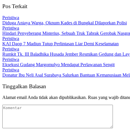
Pos Terkait
Peristiwa
Diduga Aniaya Warga, Oknum Kades di Bungkal Dilaporkan Polisi
Peristiwa
Hindari Penyeberang Misterius, Sebuah Truk Tabrak Gerobak Nasgo
Peristiwa
KAI Daop 7 Madiun Tutup Perlintasan Liar Demi Keselamatan
Peristiwa
Rumkit Tk. III Baladhika Husada Jember Resmikan Gedung dan La
Peristiwa
Eksekusi Gudang Margomulyo Mendapat Perlawanan Sengit
Peristiwa
Donatur Ibu Neli Asal Surabaya Salurkan Bantuan Kemanusiaan M
Tinggalkan Balasan
Alamat email Anda tidak akan dipublikasikan.
Ruas yang wajib ditan