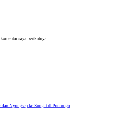
 komentar saya berikutnya.
r dan Nyungsep ke Sungai di Ponorogo