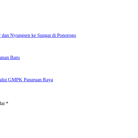
r dan Nyungsep ke Sungai di Ponorogo
yanan Baru
elalui GMPK Pasuruan Raya
dai
*