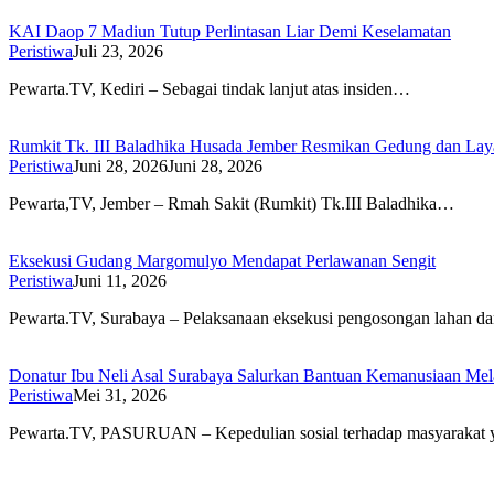
KAI Daop 7 Madiun Tutup Perlintasan Liar Demi Keselamatan
Peristiwa
Juli 23, 2026
Pewarta.TV, Kediri – Sebagai tindak lanjut atas insiden…
Rumkit Tk. III Baladhika Husada Jember Resmikan Gedung dan La
Peristiwa
Juni 28, 2026
Juni 28, 2026
Pewarta,TV, Jember – Rmah Sakit (Rumkit) Tk.III Baladhika…
Eksekusi Gudang Margomulyo Mendapat Perlawanan Sengit
Peristiwa
Juni 11, 2026
Pewarta.TV, Surabaya – Pelaksanaan eksekusi pengosongan lahan 
Donatur Ibu Neli Asal Surabaya Salurkan Bantuan Kemanusiaan M
Peristiwa
Mei 31, 2026
Pewarta.TV, PASURUAN – Kepedulian sosial terhadap masyarakat