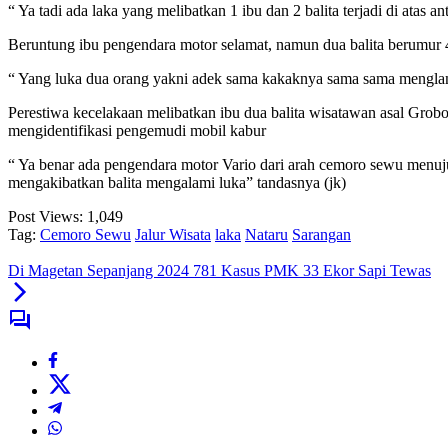
“ Ya tadi ada laka yang melibatkan 1 ibu dan 2 balita terjadi di atas 
Beruntung ibu pengendara motor selamat, namun dua balita berumur 4 t
“ Yang luka dua orang yakni adek sama kakaknya sama sama menglami 
Perestiwa kecelakaan melibatkan ibu dua balita wisatawan asal Gro
mengidentifikasi pengemudi mobil kabur
“ Ya benar ada pengendara motor Vario dari arah cemoro sewu menuju
mengakibatkan balita mengalami luka” tandasnya (jk)
Post Views:
1,049
Tag:
Cemoro Sewu
Jalur Wisata
laka
Nataru
Sarangan
Di Magetan Sepanjang 2024 781 Kasus PMK 33 Ekor Sapi Tewas