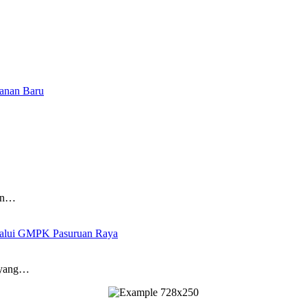
yanan Baru
dan…
elalui GMPK Pasuruan Raya
 yang…