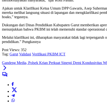
memberdayakan masyarakat,” ujar Roni Paslan.
Ajakan untuk Klarifikasi Ketua Umum DPP Gawaris, Asep Suherman, 
mereka melihat langsung situasi di lapangan dan mengklarifikasi pembe
hoaks,” tegasnya.
Dukungan dari Dinas Pendidikan Kabupaten Garut memberikan apresia
menunjukkan bahwa PKBM ini telah memenuhi standar operasional da
Melalui klarifikasi ini, diharapkan masyarakat tidak lagi terpengaru
pendidikan.” Pungkasnya
Post Views:
352
Tag:
Garut
Validasi
Verifikasi PKBM ICT
Gandeng Media, Polsek Krian Perkuat Sinergi Demi Kondusivitas W