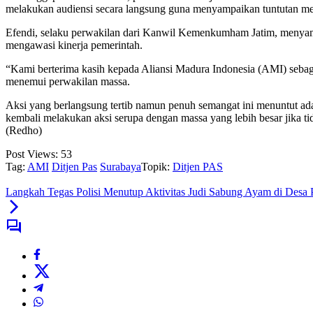
melakukan audiensi secara langsung guna menyampaikan tuntutan me
Efendi, selaku perwakilan dari Kanwil Kemenkumham Jatim, menyambu
mengawasi kinerja pemerintah.
“Kami berterima kasih kepada Aliansi Madura Indonesia (AMI) sebaga
menemui perwakilan massa.
Aksi yang berlangsung tertib namun penuh semangat ini menuntut adan
kembali melakukan aksi serupa dengan massa yang lebih besar jika t
(Redho)
Post Views:
53
Tag:
AMI
Ditjen Pas
Surabaya
Topik:
Ditjen PAS
Langkah Tegas Polisi Menutup Aktivitas Judi Sabung Ayam di Desa 