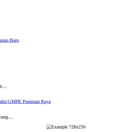
yanan Baru
dan…
elalui GMPK Pasuruan Raya
 yang…