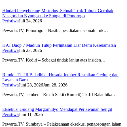
Hindari Penyeberang Misterius, Sebuah Truk Tabrak Gerobak
Nasgor dan Nyungsep ke Sungai di Ponorogo
Peristiwa
Juli 24, 2026
Pewarta.TV, Ponorogo – Nasib apes dialami sebuah truk…
KAI Daop 7 Madiun Tutup Perlintasan Liar Demi Keselamatan
Peristiwa
Juli 23, 2026
Pewarta.TV, Kediri – Sebagai tindak lanjut atas insiden…
Rumkit Tk. III Baladhika Husada Jember Resmikan Gedung dan
Layanan Baru
Peristiwa
Juni 28, 2026
Juni 28, 2026
Pewarta,TV, Jember – Rmah Sakit (Rumkit) Tk.III Baladhika…
Eksekusi Gudang Margomulyo Mendapat Perlawanan Sengit
Peristiwa
Juni 11, 2026
Pewarta.TV, Surabaya – Pelaksanaan eksekusi pengosongan lahan