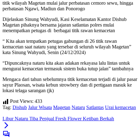
titik wilayah Magetan mulai jalur perbatasan cemoro sewu, hingga
perbatasan Ngawi, Madiun dan Ponorogo
Dijelaskan Sinung Wahyudi, Kasi Keselamatan Kantor Dishub
Magetan pihaknya bersama jajaran satlantas polres mulai
menempatkan petugas di berbagai titik rawan kemacetan
“ Kita akan tempatkan petugas gabungan di 26 titik rawan
kemacetan saat nataru yang tersebar di seluruh wilayah Magetan”
kata Sinung Wahyudi, Senin (24/12/2024)
“Dipuncaknya nataru kita akan adakan rekayasa lalu lintas untuk
mengurai kemacetan termasuk sistem buka tutup jalan” tambahnya
Mengaca dari tahun sebelumnya titik kemacetan terjadi di jalur pasar
sayur Plaosan, wisata kebun strowbery dan di pertigaan masuk ke
lokasi telaga sarangan (jk)
Post Views:
433
Tag:
Dishub
Jalur Wisata
Magetan
Nataru
Satlantas
Urai kemacetan
Libur Nataru Tiba Penjual Fresh Flower Ketiban Berkah