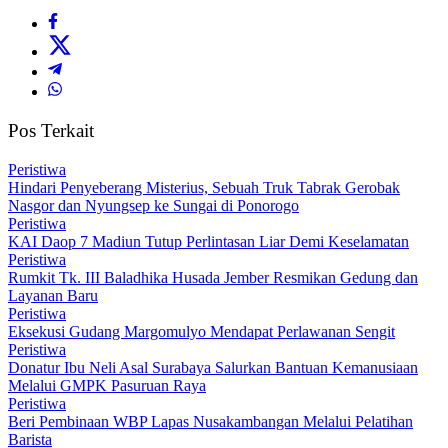
Pos Terkait
Peristiwa
Hindari Penyeberang Misterius, Sebuah Truk Tabrak Gerobak
Nasgor dan Nyungsep ke Sungai di Ponorogo
Peristiwa
KAI Daop 7 Madiun Tutup Perlintasan Liar Demi Keselamatan
Peristiwa
Rumkit Tk. III Baladhika Husada Jember Resmikan Gedung dan
Layanan Baru
Peristiwa
Eksekusi Gudang Margomulyo Mendapat Perlawanan Sengit
Peristiwa
Donatur Ibu Neli Asal Surabaya Salurkan Bantuan Kemanusiaan
Melalui GMPK Pasuruan Raya
Peristiwa
Beri Pembinaan WBP Lapas Nusakambangan Melalui Pelatihan
Barista