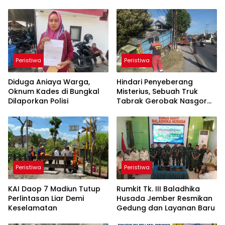
Peristiwa
Peristiwa
Diduga Aniaya Warga,
Hindari Penyeberang
Oknum Kades di Bungkal
Misterius, Sebuah Truk
Dilaporkan Polisi
Tabrak Gerobak Nasgor
dan Nyungsep ke Sungai di
Ponorogo
Peristiwa
Peristiwa
KAI Daop 7 Madiun Tutup
Rumkit Tk. III Baladhika
Perlintasan Liar Demi
Husada Jember Resmikan
Keselamatan
Gedung dan Layanan Baru