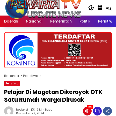
Langsung
ke
konten
Daerah
Nasional
Pemerintah
Politik
Peristiwa
Beranda
Peristiwa
Peristiwa
Pelajar Di Magetan Dikeroyok OTK
Satu Rumah Warga Dirusak
404
Redaksi
2 Min Baca
Desember 22, 2024