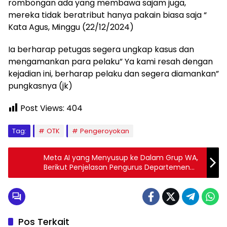
rombongan ada yang membawa sajam juga,
mereka tidak beratribut hanya pakain biasa saja “
Kata Agus, Minggu (22/12/2024)
Ia berharap petugas segera ungkap kasus dan
mengamankan para pelaku” Ya kami resah dengan
kejadian ini, berharap pelaku dan segera diamankan”
pungkasnya (jk)
Post Views:
404
Tag:
OTK
Pengeroyokan
Meta AI yang Menyusup ke Dalam Grup WA,
Berikut Penjelasan Pengurus Departemen
Teknologi Informasi dan Aplikasi Telematika
DPP LDII
Pos Terkait