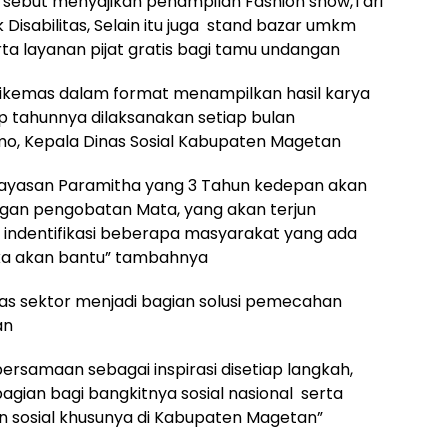
Tersebut menyajikan penampilan Fashion show,Tari
Disabilitas, Selain itu juga stand bazar umkm
rta layanan pijat gratis bagi tamu undangan
 dikemas dalam format menampilkan hasil karya
ap tahunnya dilaksanakan setiap bulan
o, Kepala Dinas Sosial Kabupaten Magetan
 yayasan Paramitha yang 3 Tahun kedepan akan
ngan pengobatan Mata, yang akan terjun
indentifikasi beberapa masyarakat yang ada
ka akan bantu” tambahnya
tas sektor menjadi bagian solusi pemecahan
an
ebersamaan sebagai inspirasi disetiap langkah,
ian bagi bangkitnya sosial nasional serta
 sosial khusunya di Kabupaten Magetan”