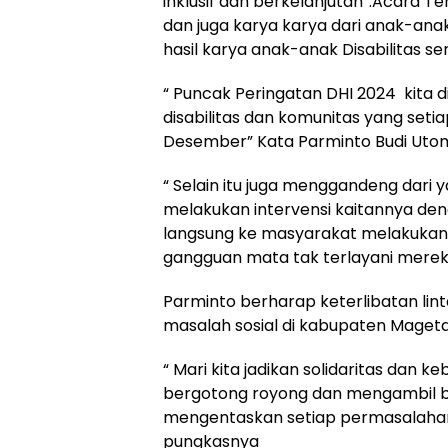
inklusif dan berkelanjutan”.Acara 
dan juga karya karya dari anak-anak 
hasil karya anak-anak Disabilitas se
“ Puncak Peringatan DHI 2024 kita
disabilitas dan komunitas yang seti
Desember” Kata Parminto Budi Utom
“ Selain itu juga menggandeng dari
melakukan intervensi kaitannya de
langsung ke masyarakat melakukan 
gangguan mata tak terlayani mere
Parminto berharap keterlibatan lin
masalah sosial di kabupaten Maget
“ Mari kita jadikan solidaritas dan k
bergotong royong dan mengambil bag
mengentaskan setiap permasalahan
pungkasnya