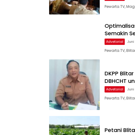
Pewarta.TV, Mag
Optimalisa
Semakin S
Advetorial
Juni
Pewarta.TV, Bli
DKPP Blita
DBHCHT un
Advetorial
Juni
Pewarta.TV, Bli
Petani Bli