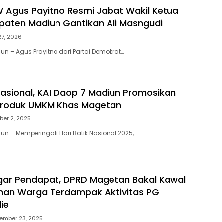
W Agus Payitno Resmi Jabat Wakil Ketua
aten Madiun Gantikan Ali Masngudi
 27, 2026
un – Agus Prayitno dari Partai Demokrat…
 Nasional, KAI Daop 7 Madiun Promosikan
 Produk UMKM Khas Magetan
ber 2, 2025
un – Memperingati Hari Batik Nasional 2025, …
gar Pendapat, DPRD Magetan Bakal Kawal
han Warga Terdampak Aktivitas PG
ie
ember 23, 2025