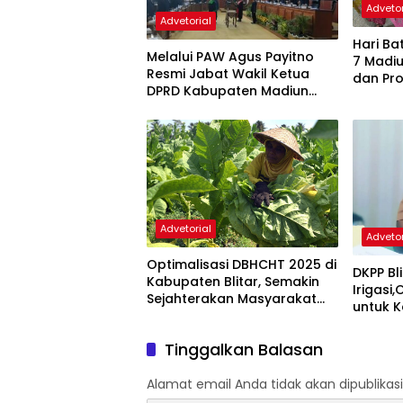
Advetor
Advetorial
Hari Batik 
Melalui PAW Agus Payitno
7 Madiu
Resmi Jabat Wakil Ketua
dan Pr
DPRD Kabupaten Madiun
Maget
Gantikan Ali Masngudi
Advetorial
Advetor
Optimalisasi DBHCHT 2025 di
DKPP Bl
Kabupaten Blitar, Semakin
Irigasi
Sejahterakan Masyarakat
untuk 
Tembakau
Temba
Tinggalkan Balasan
Alamat email Anda tidak akan dipublikasi