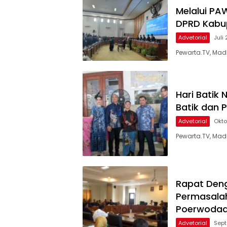
Melalui PA
DPRD Kabup
Advetorial
Juli
Pewarta.TV, Madi
Hari Batik
Batik dan
Advetorial
Okto
Pewarta.TV, Madi
Rapat Den
Permasala
Poerwodad
Advetorial
Sept