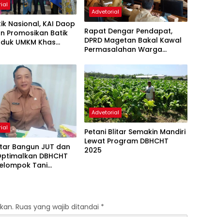
ial
Advetorial
Nasional, KAI Daop
Rapat Dengar Pendapat,
n Promosikan Batik
DPRD Magetan Bakal Kawal
oduk UMKM Khas
Permasalahan Warga
an
Terdampak Aktivitas PG
Poerwodadie
Advetorial
ial
Petani Blitar Semakin Mandiri
Lewat Program DBHCHT
itar Bangun JUT dan
2025
,Optimalkan DBHCHT
Kelompok Tani
kau
kan.
Ruas yang wajib ditandai
*