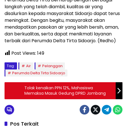
langkah yang telah diambil, kualitas air yang
disalurkan kepada masyarakat Sidoarjo dapat terus
meningkat. Dengan begitu, masyarakat akan
mendapatkan pasokan air yang lebih bersih, aman,
dan berkualitas, serta dapat menikmati layanan
terbaik dari Perumda Delta Tirta Sidoarjo. (Redho)
Post Views:
149
Tag:
Air
Pelanggan
Perumda Delta Tirta Sidoarjo
Tolak kenaikan PPN 12%, Mahasiswa
Memaksa Masuk Gedung DPRD Jombang
Pos Terkait
Serba-Serbi
Serba-Serbi