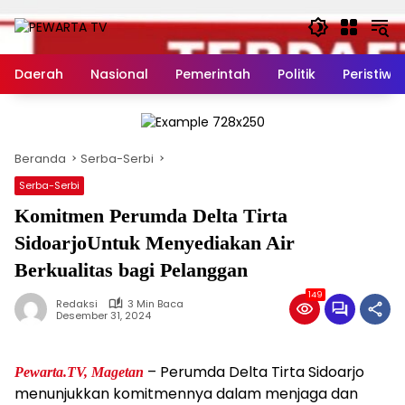
Langsung
ke
konten
Daerah
Nasional
Pemerintah
Politik
Peristiwa
Beranda
Serba-Serbi
Serba-Serbi
Komitmen Perumda Delta Tirta
SidoarjoUntuk Menyediakan Air
Berkualitas bagi Pelanggan
149
Redaksi
3 Min Baca
Desember 31, 2024
– Perumda Delta Tirta Sidoarjo
Pewarta.TV, Magetan
menunjukkan komitmennya dalam menjaga dan