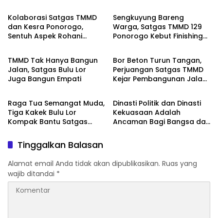
Kolaborasi Satgas TMMD
Sengkuyung Bareng
dan Kesra Ponorogo,
Warga, Satgas TMMD 129
Sentuh Aspek Rohani
Ponorogo Kebut Finishing
Serba-Serbi
Serba-Serbi
Warga Bulu Lor
Talud Sasaran Satu
TMMD Tak Hanya Bangun
Bor Beton Turun Tangan,
Jalan, Satgas Bulu Lor
Perjuangan Satgas TMMD
Juga Bangun Empati
Kejar Pembangunan Jalan
Serba-Serbi
Serba-Serbi
Bulu Lor
Raga Tua Semangat Muda,
Dinasti Politik dan Dinasti
Tiga Kakek Bulu Lor
Kekuasaan Adalah
Kompak Bantu Satgas
Ancaman Bagi Bangsa dan
TMMD Pasang Paving
Negara Indonesia
Tinggalkan Balasan
Alamat email Anda tidak akan dipublikasikan.
Ruas yang
wajib ditandai
*