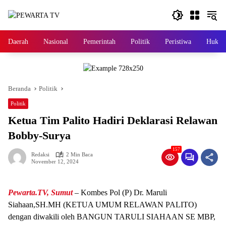
Langsung
ke
konten
Daerah
Nasional
Pemerintah
Politik
Peristiwa
Hukri
Beranda
Politik
Politik
Ketua Tim Palito Hadiri Deklarasi Relawan
Bobby-Surya
157
Redaksi
2 Min Baca
November 12, 2024
Pewarta.TV, Sumut
– Kombes Pol (P) Dr. Maruli
Siahaan,SH.MH (KETUA UMUM RELAWAN PALITO)
dengan diwakili oleh BANGUN TARULI SIAHAAN SE MBP,