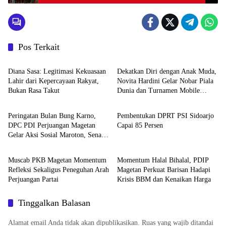
Pos Terkait
Politik
Politik
Diana Sasa: Legitimasi Kekuasaan
Dekatkan Diri dengan Anak Muda,
Lahir dari Kepercayaan Rakyat,
Novita Hardini Gelar Nobar Piala
Bukan Rasa Takut
Dunia dan Turnamen Mobile
Politik
Politik
Legend di Ponorogo
Peringatan Bulan Bung Karno,
Pembentukan DPRT PSI Sidoarjo
DPC PDI Perjuangan Magetan
Capai 85 Persen
Gelar Aksi Sosial Maroton, Senam,
Politik
Politik
Pagelaran Budaya Hingga Diskusi
Muscab PKB Magetan Momentum
Momentum Halal Bihalal, PDIP
Refleksi Sekaligus Peneguhan Arah
Magetan Perkuat Barisan Hadapi
Perjuangan Partai
Krisis BBM dan Kenaikan Harga
Tinggalkan Balasan
Alamat email Anda tidak akan dipublikasikan.
Ruas yang wajib ditandai