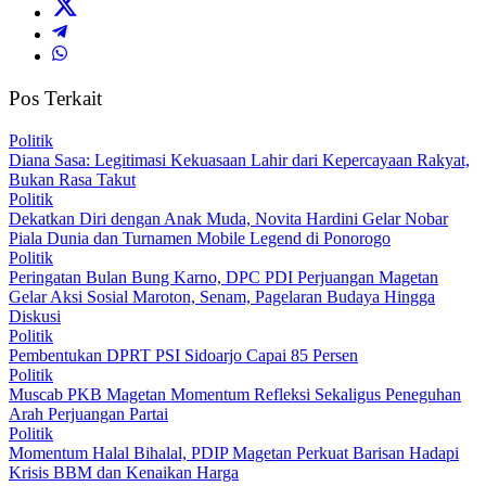
Pos Terkait
Politik
Diana Sasa: Legitimasi Kekuasaan Lahir dari Kepercayaan Rakyat,
Bukan Rasa Takut
Politik
Dekatkan Diri dengan Anak Muda, Novita Hardini Gelar Nobar
Piala Dunia dan Turnamen Mobile Legend di Ponorogo
Politik
Peringatan Bulan Bung Karno, DPC PDI Perjuangan Magetan
Gelar Aksi Sosial Maroton, Senam, Pagelaran Budaya Hingga
Diskusi
Politik
Pembentukan DPRT PSI Sidoarjo Capai 85 Persen
Politik
Muscab PKB Magetan Momentum Refleksi Sekaligus Peneguhan
Arah Perjuangan Partai
Politik
Momentum Halal Bihalal, PDIP Magetan Perkuat Barisan Hadapi
Krisis BBM dan Kenaikan Harga