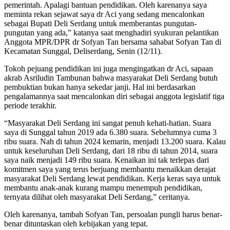
pemerintah. Apalagi bantuan pendidikan. Oleh karenanya saya
meminta rekan sejawat saya dr Aci yang sedang mencalonkan
sebagai Bupati Deli Serdang untuk memberantas pungutan-
pungutan yang ada,” katanya saat menghadiri syukuran pelantikan
Anggota MPR/DPR dr Sofyan Tan bersama sahabat Sofyan Tan di
Kecamatan Sunggal, Deliserdang, Senin (12/11).
Tokoh pejuang pendidikan ini juga mengingatkan dr Aci, sapaan
akrab Asriludin Tambunan bahwa masyarakat Deli Serdang butuh
pembuktian bukan hanya sekedar janji. Hal ini berdasarkan
pengalamannya saat mencalonkan diri sebagai anggota legislatif tiga
periode terakhir.
“Masyarakat Deli Serdang ini sangat penuh kehati-hatian. Suara
saya di Sunggal tahun 2019 ada 6.380 suara. Sebelumnya cuma 3
ribu suara. Nah di tahun 2024 kemarin, menjadi 13.200 suara. Kalau
untuk keseluruhan Deli Serdang, dari 18 ribu di tahun 2014, suara
saya naik menjadi 149 ribu suara. Kenaikan ini tak terlepas dari
komitmen saya yang terus berjuang membantu menaikkan derajat
masyarakat Deli Serdang lewat pendidikan. Kerja keras saya untuk
membantu anak-anak kurang mampu menempuh pendidikan,
ternyata dilihat oleh masyarakat Deli Serdang,” ceritanya.
Oleh karenanya, tambah Sofyan Tan, persoalan pungli harus benar-
benar dituntaskan oleh kebijakan yang tepat.