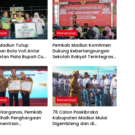
ntah
Pemerintah
Madiun Tutup
Pemkab Madiun Komitmen
an Bola Voli Antar
Dukung keberlangsungan
tan Piala Bupati Cup
Sekolah Rakyat Terintegrasi
1
ntah
Pemerintah
 Harganas, Pemkab
76 Calon Paskibraka
 Raih Penghargaan
Kabupaten Madiun Mulai
mentrian
Digembleng dan di
udukan dan
Karantina.
gunan Keluarga