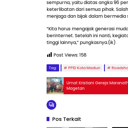
sempurna, yaitu diatas angka 96 p
keterlibatan dari semua pihak. Sala
menjaga dan bijak dalam bermedia s
“Kita harus mengajak generasi muda 
berinternet. Setelah ini nanti, keg
tinggi lainnya,” pungkasnya.(ik)
Post Views:
158
Tag:
PPID Kota Madiun
Roadsho
Umat Kristiani Gereja Maranat
Magetan
Pos Terkait