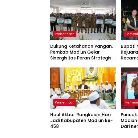
Pemerintah
Pemeri
Dukung Ketahanan Pangan,
Bupati 
Pemkab Madiun Gelar
Kejuara
Sinergisitas Peran Strategis
Kecama
Petani
2026
Pemerintah
Pemeri
Haul Akbar Rangkaian Hari
Puncak
Jadi Kabupaten Madiun ke-
Madiun
458
Dari Ke
Kepend
Pemban