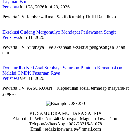
Layanan Baru
Peristiwa
Juni 28, 2026
Juni 28, 2026
Pewarta,TV, Jember – Rmah Sakit (Rumkit) Tk.III Baladhika…
Eksekusi Gudang Margomulyo Mendapat Perlawanan Sengit
Peristiwa
Juni 11, 2026
Pewarta.TV, Surabaya – Pelaksanaan eksekusi pengosongan lahan
dan…
Donatur Ibu Neli Asal Surabaya Salurkan Bantuan Kemanusiaan
Melalui GMPK Pasuruan Raya
Peristiwa
Mei 31, 2026
Pewarta.TV, PASURUAN – Kepedulian sosial terhadap masyarakat
yang…
PT. SAMUDRA MUTIARA SATRIA
Alamat : Jl. Wilis No. 440 Maospati Magetan Jawa Timur
Telepon/WhatsApp : 082-23216-81078
Email : redaksipewarta.tv@gmail.com