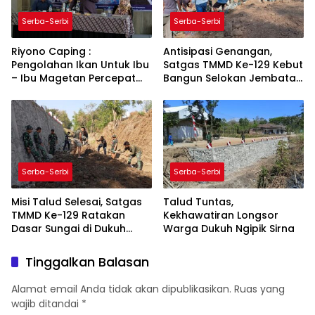
Serba-Serbi
Serba-Serbi
Riyono Caping :
Antisipasi Genangan,
Pengolahan Ikan Untuk Ibu
Satgas TMMD Ke-129 Kebut
– Ibu Magetan Percepat
Bangun Selokan Jembatan
Budaya Gemarikan
Bibis
Serba-Serbi
Serba-Serbi
Misi Talud Selesai, Satgas
Talud Tuntas,
TMMD Ke-129 Ratakan
Kekhawatiran Longsor
Dasar Sungai di Dukuh
Warga Dukuh Ngipik Sirna
Ngipik
Tinggalkan Balasan
Alamat email Anda tidak akan dipublikasikan.
Ruas yang
wajib ditandai
*