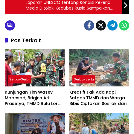
Laporan UNESCO tentang Kondisi Pekerja
Media Ditolak, Kedubes Rusia Sampaikan
Apresiasi ke PPWI
Pos Terkait
Serba-Serbi
Serba-Serbi
Kunjungan Tim Wasev
Kreatif! Tak Ada Kapi,
Mabesad, Brigjen Ari
Satgas TMMD dan Warga
Prasetya; TMMD Bulu Lor
Bibis Ciptakan Sosrok dari
Harus Beri Manfaat Nyata
Sisa Besi
untuk Masyarakat