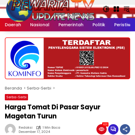
Langsung
ke
konten
Daerah
Nasional
Pemerintah
Politik
Peristiwa
Beranda
Serba-Serbi
Serba-Serbi
Harga Tomat Di Pasar Sayur
Magetan Turun
631
Redaksi
1 Min Baca
Desember 17, 2024