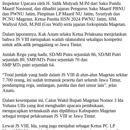
Inspektur Upacara oleh H. Sidik Mulyadi M.Pd dari Sako Pandu
Maarif Nasional, dan dihadiri jajaran Pengurus Sako Maarif PBNU
dan PWNU Jatim, Pimpinan LP Maarif NU Jatim, Syuriyah dan
PCNU Magetan, Ketua Panitia HSN 2024 PWNU Jatim, HM.
Wafiyul Ahdi, M.PdI (Gus Wafi) serta jajaran forkopimda Magetan.
Dalam laporannya, Kak Anam selaku Ketua Pelaksana menjelaskan
bahwa JS VIII merupakan wadah silaturahmi sekaligus kompetisi
untuk adik-adik penggalang se-Jawa Timur.
Jumlah Regu yang hadir, SD/MI Putra sejumlah 86, SD/MI Putri
sejumlah 89, SMP/MTs Putra sejumlah 70 dan
SMP MTs putri sejumlah 64.
“Total jumlah yang hadir dalam JS VIII di alun-alun Magetan sekitar
7.700 orang, ini sudah termasuk peserta dari seluruh Jawa Timur,
pendamping regu, undangan, panitia dan dari unsur lain”, jelas
Anam.
Dalam kesempatan ini, Calon Wakil Bupati Magetan Nomor 3 Ida
Yuhana Ulfa yang ikut menghadiri upacara pembukaan,
mengucapkan terimakasih atas dipilihnya Kabupaten Magetan
sebagai tempat pelaksanaan JS VIII se Jawa Timur.
Lewat JS VIII, Ida, yang juga menjabat sebagai Ketua PC LP