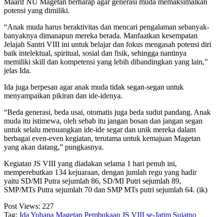
Maarif NU Magetan berharap agar generasi muda memaksimalkan
potensi yang dimiliki.
“Anak muda harus beraktivitas dan mencari pengalaman sebanyak-
banyaknya dimanapun mereka berada. Manfaatkan kesempatan
Jelajah Santri VIII ini untuk belajar dan fokus mengasah potensi diri
baik intelektual, spiritual, sosial dan fisik, sehingga nantinya
memiliki skill dan kompetensi yang lebih dibandingkan yang lain,”
jelas Ida.
Ida juga berpesan agar anak muda tidak segan-segan untuk
menyampaikan pikiran dan ide-idenya.
“Beda generasi, beda usai, otomatis juga beda sudut pandang. Anak
muda itu istimewa, oleh sebab itu jangan bosan dan jangan segan
untuk selalu menuangkan ide-ide segar dan unik mereka dalam
berbagai even-even kegiatan, terutama untuk kemajuan Magetan
yang akan datang,” pungkasnya.
Kegiatan JS VIII yang diadakan selama 1 hari penuh ini,
memperebutkan 134 kejuaraan, dengan jumlah regu yang hadir
yaitu SD/MI Putra sejumlah 86, SD/MI Putri sejumlah 89,
SMP/MTs Putra sejumlah 70 dan SMP MTs putri sejumlah 64. (ik)
Post Views:
227
Tag:
Ida Yuhana
Magetan
Pembukaan JS VIII se-Jatim
Sujatno