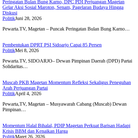
Peringatan Bulan Bung Karno, DPC PDI Perjuangan Magetan
Gelar Aksi Sosial Maroton, Senam, Pagelaran Budaya Hingga
Diskusi
Politik
Juni 28, 2026
Pewarta.TV, Magetan – Puncak Peringatan Bulan Bung Karno…
Pembentukan DPRT PSI Sidoarjo Capai 85 Persen
Politik
Mei 8, 2026
Pewarta.TV, SIDOARJO– Dewan Pimpinan Daerah (DPD) Partai
Solidaritas…
Muscab PKB Magetan Momentum Refleksi Sekaligus Peneguhan
Arah Perjuangan Partai
Politik
April 4, 2026
Pewarta,TV, Magetan – Musyawarah Cabang (Muscab) Dewan
Pimpinan…
Momentum Halal Bihalal, PDIP Magetan Perkuat Barisan Hadapi
Krisis BBM dan Kenaikan Harga
Politik
Maret 26, 2026