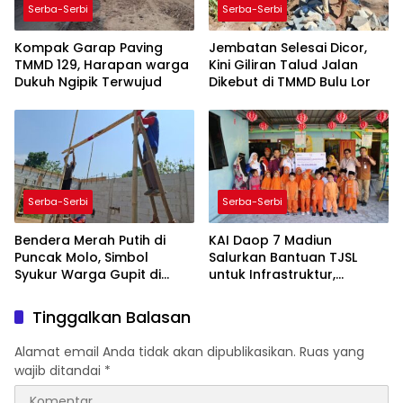
Serba-Serbi
Serba-Serbi
Kompak Garap Paving
Jembatan Selesai Dicor,
TMMD 129, Harapan warga
Kini Giliran Talud Jalan
Dukuh Ngipik Terwujud
Dikebut di TMMD Bulu Lor
Serba-Serbi
Serba-Serbi
Bendera Merah Putih di
KAI Daop 7 Madiun
Puncak Molo, Simbol
Salurkan Bantuan TJSL
Syukur Warga Gupit di
untuk Infrastruktur,
TMMD Ke-129
Pendidikan, Pelestarian
Budaya, dan Disabilitas
Tinggalkan Balasan
Alamat email Anda tidak akan dipublikasikan.
Ruas yang
wajib ditandai
*