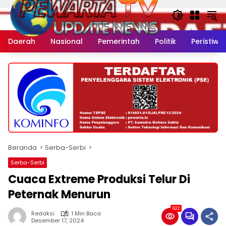
Langsung
ke
konten
Daerah
Nasional
Pemerintah
Politik
Peristiwa
Beranda
Serba-Serbi
Serba-Serbi
Cuaca Extreme Produksi Telur Di
Peternak Menurun
622
Redaksi
1 Min Baca
Desember 17, 2024