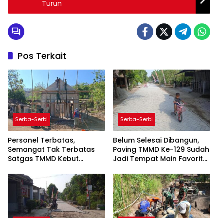
Turun
Pos Terkait
Serba-Serbi
Serba-Serbi
Personel Terbatas,
Belum Selesai Dibangun,
Semangat Tak Terbatas
Paving TMMD Ke-129 Sudah
Satgas TMMD Kebut
Jadi Tempat Main Favorit
Pasang Gewel Rumah
Balita
Parmi