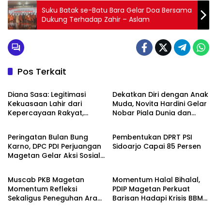
Suku Batak se-Batu Bara Gelar Doa Bersama
Dukung Terhadap Zahir – Aslam
Pos Terkait
Politik
Politik
Diana Sasa: Legitimasi
Dekatkan Diri dengan Anak
Kekuasaan Lahir dari
Muda, Novita Hardini Gelar
Kepercayaan Rakyat,
Nobar Piala Dunia dan
Politik
Politik
Bukan Rasa Takut
Turnamen Mobile Legend
di Ponorogo
Peringatan Bulan Bung
Pembentukan DPRT PSI
Karno, DPC PDI Perjuangan
Sidoarjo Capai 85 Persen
Magetan Gelar Aksi Sosial
Politik
Politik
Maroton, Senam,
Pagelaran Budaya Hingga
Muscab PKB Magetan
Momentum Halal Bihalal,
Diskusi
Momentum Refleksi
PDIP Magetan Perkuat
Sekaligus Peneguhan Arah
Barisan Hadapi Krisis BBM
Perjuangan Partai
dan Kenaikan Harga