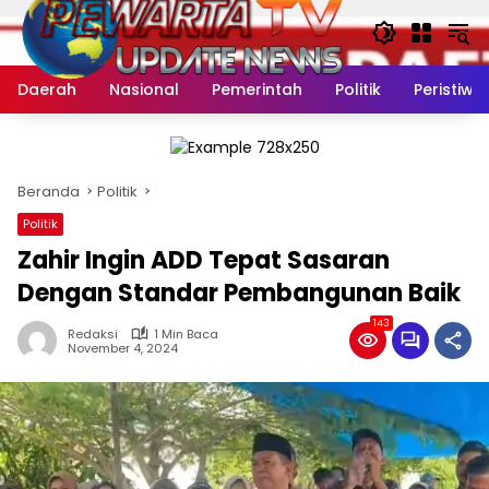
Langsung
ke
konten
Daerah
Nasional
Pemerintah
Politik
Peristiwa
Beranda
Politik
Politik
Zahir Ingin ADD Tepat Sasaran
Dengan Standar Pembangunan Baik
143
Redaksi
1 Min Baca
November 4, 2024