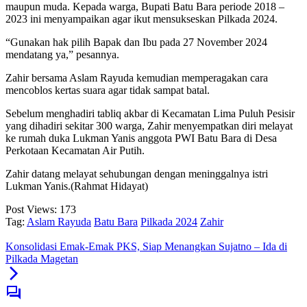
maupun muda. Kepada warga, Bupati Batu Bara periode 2018 –
2023 ini menyampaikan agar ikut mensukseskan Pilkada 2024.
“Gunakan hak pilih Bapak dan Ibu pada 27 November 2024
mendatang ya,” pesannya.
Zahir bersama Aslam Rayuda kemudian memperagakan cara
mencoblos kertas suara agar tidak sampat batal.
Sebelum menghadiri tabliq akbar di Kecamatan Lima Puluh Pesisir
yang dihadiri sekitar 300 warga, Zahir menyempatkan diri melayat
ke rumah duka Lukman Yanis anggota PWI Batu Bara di Desa
Perkotaan Kecamatan Air Putih.
Zahir datang melayat sehubungan dengan meninggalnya istri
Lukman Yanis.(Rahmat Hidayat)
Post Views:
173
Tag:
Aslam Rayuda
Batu Bara
Pilkada 2024
Zahir
Konsolidasi Emak-Emak PKS, Siap Menangkan Sujatno – Ida di
Pilkada Magetan