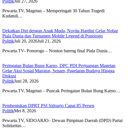
Politik
Juli 27, 2026
Pewarta.TV, Magetan – Memperingati 30 Tahun Tragedi
Kudatuli…
Dekatkan Diri dengan Anak Muda, Novita Hardini Gelar Nobar
Piala Dunia dan Turnamen Mobile Legend di Ponorogo
Politik
Juli 20, 2026
Juli 21, 2026
Pewarta.TV- Ponorogo – Nonton bareng final Piala Dunia…
Peringatan Bulan Bung Karno, DPC PDI Perjuangan Magetan
Gelar Aksi Sosial Maroton, Senam, Pagelaran Budaya Hingga
Diskusi
Politik
Juni 28, 2026
Pewarta.TV, Magetan – Puncak Peringatan Bulan Bung Karno…
Pembentukan DPRT PSI Sidoarjo Capai 85 Persen
Politik
Mei 8, 2026
Pewarta.TV, SIDOARJO– Dewan Pimpinan Daerah (DPD) Partai
Solidaritas…