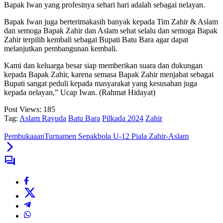
Bapak Iwan yang profesinya sehari hari adalah sebagai nelayan.
Bapak Iwan juga berterimakasih banyak kepada Tim Zahir & Aslam
dan semoga Bapak Zahir dan Aslam sehat selalu dan semoga Bapak
Zahir terpilih kembali sebagai Bupati Batu Bara agar dapat
melanjutkan pembangunan kembali.
Kami dan keluarga besar siap memberikan suara dan dukungan
kepada Bapak Zahir, karena semasa Bapak Zahir menjabat sebagai
Bupati sangat peduli kepada masyarakat yang kesusahan juga
kepada nelayan,” Ucap Iwan. (Rahmat Hidayat)
Post Views:
185
Tag:
Aslam Rayuda
Batu Bara
Pilkada 2024
Zahir
PembukaaanTurnamen Sepakbola U-12 Piala Zahir-Aslam