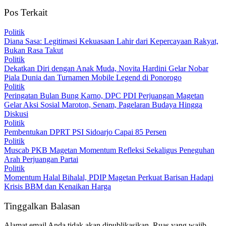
Pos Terkait
Politik
Diana Sasa: Legitimasi Kekuasaan Lahir dari Kepercayaan Rakyat,
Bukan Rasa Takut
Politik
Dekatkan Diri dengan Anak Muda, Novita Hardini Gelar Nobar
Piala Dunia dan Turnamen Mobile Legend di Ponorogo
Politik
Peringatan Bulan Bung Karno, DPC PDI Perjuangan Magetan
Gelar Aksi Sosial Maroton, Senam, Pagelaran Budaya Hingga
Diskusi
Politik
Pembentukan DPRT PSI Sidoarjo Capai 85 Persen
Politik
Muscab PKB Magetan Momentum Refleksi Sekaligus Peneguhan
Arah Perjuangan Partai
Politik
Momentum Halal Bihalal, PDIP Magetan Perkuat Barisan Hadapi
Krisis BBM dan Kenaikan Harga
Tinggalkan Balasan
Alamat email Anda tidak akan dipublikasikan.
Ruas yang wajib