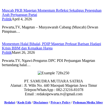
Muscab PKB Magetan Momentum Refleksi Sekaligus Peneguhan
Arah Perjuangan Partai
Politik
April 4, 2026
Pewarta,TV, Magetan – Musyawarah Cabang (Muscab) Dewan
Pimpinan…
Momentum Halal Bihalal, PDIP Magetan Perkuat Barisan Hadapi
Krisis BBM dan Kenaikan Harga
Politik
Maret 26, 2026
Pewarta.TV, Ngawi-Pengurus DPC PDI Perjuangan Magetan
bertandang halal…
PT. SAMUDRA MUTIARA SATRIA
Alamat : Jl. Wilis No. 440 Maospati Magetan Jawa Timur
Telepon/WhatsApp : 082-23216-81078
Email : redaksipewarta.tv@gmail.com
Redaksi
/
Kode Etik
/
Disclaimer
/
Privacy Policy
/
Pedoman Media Siber