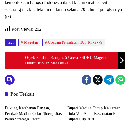
kemerdekaan bangsa Indonesia dapat kita nikmati seperti
sekarang ini. kita telah menikmati selama 79 tahun” pungkasnya
(ik)
Post Views:
202
Tag:
Magetan
Upacara Peringatan HUT RI ke -79
Ospek Perdana Kampus 5 Unesa PSDKU Magetan
Diikuti Ribuan Mahasiswa
Pos Terkait
Pemerintah
Pemerintah
Dukung Ketahanan Pangan,
Bupati Madiun Tutup Kejuaraan
Pemkab Madiun Gelar Sinergisitas
Bola Voli Antar Kecamatan Piala
Peran Strategis Petani
Bupati Cup 2026
Pemerintah
Pemerintah