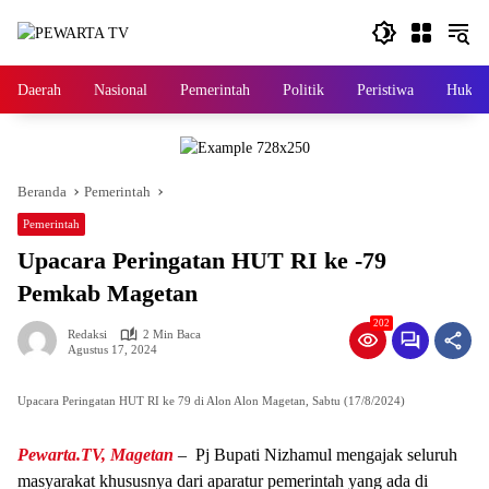
Langsung
ke
konten
Daerah
Nasional
Pemerintah
Politik
Peristiwa
Hukri
Beranda
Pemerintah
Pemerintah
Upacara Peringatan HUT RI ke -79
Pemkab Magetan
202
Redaksi
2 Min Baca
Agustus 17, 2024
Upacara Peringatan HUT RI ke 79 di Alon Alon Magetan, Sabtu (17/8/2024)
Pewarta.TV, Magetan
– Pj Bupati Nizhamul mengajak seluruh
masyarakat khususnya dari aparatur pemerintah yang ada di