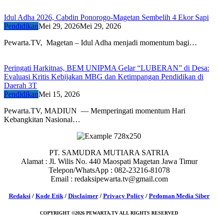
Idul Adha 2026, Cabdin Ponorogo-Magetan Sembelih 4 Ekor Sapi
Pendidikan
Mei 29, 2026
Mei 29, 2026
Pewarta.TV, Magetan – Idul Adha menjadi momentum bagi…
Peringati Harkitnas, BEM UNIPMA Gelar “LUBERAN” di Desa:
Evaluasi Kritis Kebijakan MBG dan Ketimpangan Pendidikan di
Daerah 3T
Pendidikan
Mei 15, 2026
Pewarta.TV, MADIUN — Memperingati momentum Hari
Kebangkitan Nasional…
PT. SAMUDRA MUTIARA SATRIA
Alamat : Jl. Wilis No. 440 Maospati Magetan Jawa Timur
Telepon/WhatsApp : 082-23216-81078
Email : redaksipewarta.tv@gmail.com
Redaksi
/
Kode Etik
/
Disclaimer
/
Privacy Policy
/
Pedoman Media Siber
COPYRIGHT ©2026 PEWARTA.TV ALL RIGHTS RESERVED