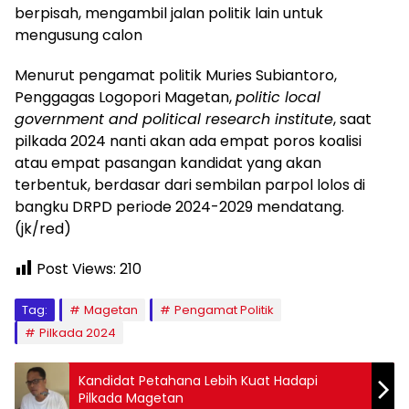
berpisah, mengambil jalan politik lain untuk
mengusung calon
Menurut pengamat politik Muries Subiantoro,
Penggagas Logopori Magetan,
politic local
government and political research institute
, saat
pilkada 2024 nanti akan ada empat poros koalisi
atau empat pasangan kandidat yang akan
terbentuk, berdasar dari sembilan parpol lolos di
bangku DRPD periode 2024-2029 mendatang.
(jk/red)
Post Views:
210
Tag:
Magetan
Pengamat Politik
Pilkada 2024
Kandidat Petahana Lebih Kuat Hadapi
Pilkada Magetan