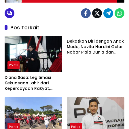
Pos Terkait
Politik
Dekatkan Diri dengan Anak
Muda, Novita Hardini Gelar
Nobar Piala Dunia dan
Turnamen Mobile Legend
di Ponorogo
Politik
Diana Sasa: Legitimasi
Kekuasaan Lahir dari
Kepercayaan Rakyat,
Bukan Rasa Takut
Politik
Politik