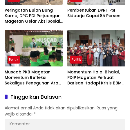
Peringatan Bulan Bung
Pembentukan DPRT PSI
Karno, DPC PDI Perjuangan
Sidoarjo Capai 85 Persen
Magetan Gelar Aksi Sosial
Maroton, Senam,
Pagelaran Budaya Hingga
Diskusi
Politik
Politik
Muscab PKB Magetan
Momentum Halal Bihalal,
Momentum Refleksi
PDIP Magetan Perkuat
Sekaligus Peneguhan Arah
Barisan Hadapi Krisis BBM
Perjuangan Partai
dan Kenaikan Harga
Tinggalkan Balasan
Alamat email Anda tidak akan dipublikasikan.
Ruas yang
wajib ditandai
*