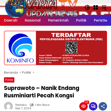
Langsung
ke
konten
Daerah
Nasional
Pemerintah
Politik
Peristiwa
Beranda
Politik
Politik
Suprawoto – Nanik Endang
Rusminiarti Pecah Kongsi
210
Redaksi
1 Min Baca
Mei 7, 2024