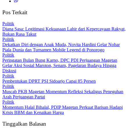
Pos Terkait
Politik
Diana Sasa: Legitimasi Kekuasaan Lahir dari Kepercayaan Rakyat,
Bukan Rasa Takut
Politik
Dekatkan Diri dengan Anak Muda, Novita Hardini Gelar Nobar
Piala Dunia dan Turnamen Mobile Legend di Ponorogo
Politik
Peringatan Bulan Bung Karno, DPC PDI Perjuangan Magetan
Gelar Aksi Sosial Maroton, Senam, Pagelaran Budaya Hingga
Diskusi
Politik
Pembentukan DPRT PSI Sidoarjo Capai 85 Persen
Politik
Muscab PKB Magetan Momentum Refleksi Sekaligus Peneguhan
Arah Perjuangan Partai
Politik
Momentum Halal Bihalal, PDIP Magetan Perkuat Barisan Hadapi
Krisis BBM dan Kenaikan Harga
Tinggalkan Balasan