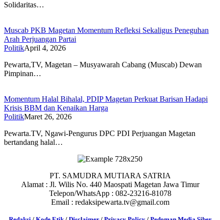
Solidaritas…
Muscab PKB Magetan Momentum Refleksi Sekaligus Peneguhan
Arah Perjuangan Partai
Politik
April 4, 2026
Pewarta,TV, Magetan – Musyawarah Cabang (Muscab) Dewan
Pimpinan…
Momentum Halal Bihalal, PDIP Magetan Perkuat Barisan Hadapi
Krisis BBM dan Kenaikan Harga
Politik
Maret 26, 2026
Pewarta.TV, Ngawi-Pengurus DPC PDI Perjuangan Magetan
bertandang halal…
PT. SAMUDRA MUTIARA SATRIA
Alamat : Jl. Wilis No. 440 Maospati Magetan Jawa Timur
Telepon/WhatsApp : 082-23216-81078
Email : redaksipewarta.tv@gmail.com
Redaksi
/
Kode Etik
/
Disclaimer
/
Privacy Policy
/
Pedoman Media Siber