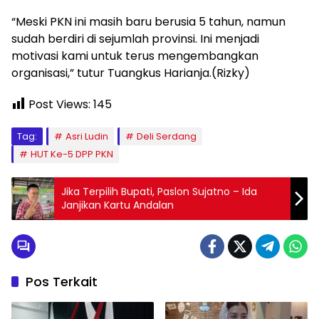
“Meski PKN ini masih baru berusia 5 tahun, namun
sudah berdiri di sejumlah provinsi. Ini menjadi
motivasi kami untuk terus mengembangkan
organisasi,” tutur Tuangkus Harianja.(Rizky)
Post Views:
145
Tag:
Asri Ludin
Deli Serdang
HUT Ke-5 DPP PKN
Jika Terpilih Bupati, Paslon Sujatno – Ida
Janjikan Kartu Andalan
Pos Terkait