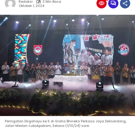
Redaksi
3 Min Baca
Oktober 1, 2024
Peringatan Dirgahayu ke 5 di Graha Bhineka Perkasa Jaya Deliserdang,
Jalan Medan-Lubukpakam, Selasa (1/10/24) sore.