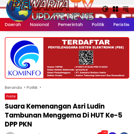
Langsung
ke
konten
Daerah
Nasional
Pemerintah
Politik
Peristiwa
Beranda
Politik
Politik
Suara Kemenangan Asri Ludin
Tambunan Menggema Di HUT Ke-5
DPP PKN
145