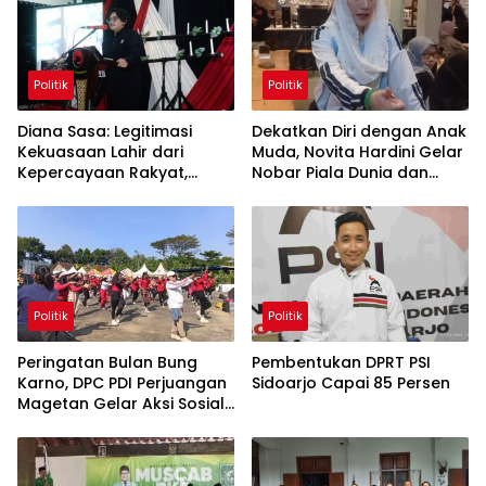
Politik
Politik
Diana Sasa: Legitimasi
Dekatkan Diri dengan Anak
Kekuasaan Lahir dari
Muda, Novita Hardini Gelar
Kepercayaan Rakyat,
Nobar Piala Dunia dan
Bukan Rasa Takut
Turnamen Mobile Legend
di Ponorogo
Politik
Politik
Peringatan Bulan Bung
Pembentukan DPRT PSI
Karno, DPC PDI Perjuangan
Sidoarjo Capai 85 Persen
Magetan Gelar Aksi Sosial
Maroton, Senam,
Pagelaran Budaya Hingga
Diskusi