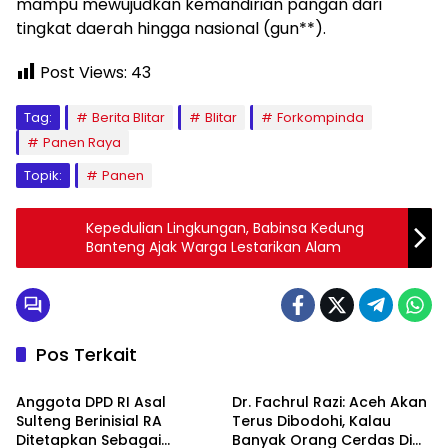
mampu mewujudkan kemandirian pangan dari
tingkat daerah hingga nasional (gun**).
Post Views:
43
Tag:
Berita Blitar
Blitar
Forkompinda
Panen Raya
Topik:
Panen
Kepedulian Lingkungan, Babinsa Kedung
Banteng Ajak Warga Lestarikan Alam
Pos Terkait
Daerah
Daerah
Anggota DPD RI Asal
Dr. Fachrul Razi: Aceh Akan
Sulteng Berinisial RA
Terus Dibodohi, Kalau
Ditetapkan Sebagai
Banyak Orang Cerdas Di
Daerah
Daerah