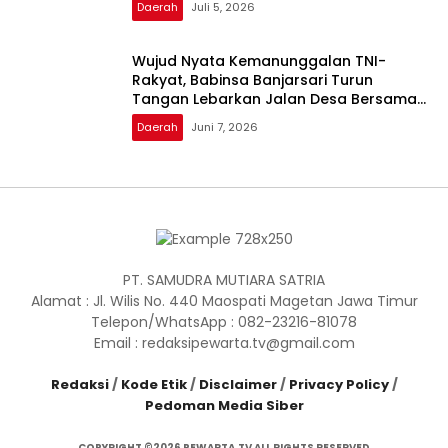
Daerah
Juli 5, 2026
Wujud Nyata Kemanunggalan TNI-
Rakyat, Babinsa Banjarsari Turun
Tangan Lebarkan Jalan Desa Bersama
Warga
Daerah
Juni 7, 2026
PT. SAMUDRA MUTIARA SATRIA
Alamat : Jl. Wilis No. 440 Maospati Magetan Jawa Timur
Telepon/WhatsApp : 082-23216-81078
Email : redaksipewarta.tv@gmail.com
Redaksi
/
Kode Etik
/
Disclaimer
/
Privacy Policy
/
Pedoman Media Siber
COPYRIGHT ©2026 PEWARTA.TV ALL RIGHTS RESERVED