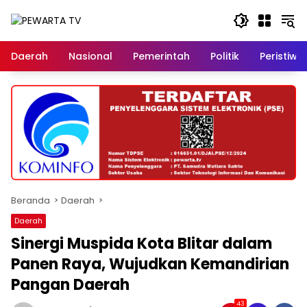
Langsung
ke
konten
Daerah
Nasional
Pemerintah
Politik
Peristiwa
Beranda
Daerah
Daerah
Sinergi Muspida Kota Blitar dalam
Panen Raya, Wujudkan Kemandirian
Pangan Daerah
43