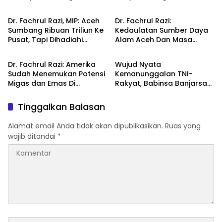
Tersangka, Berpotensi di
Aceh, Pasti Berontak
PAW
Karena Tahu Pusat Tidak
Dr. Fachrul Razi, MIP: Aceh
Dr. Fachrul Razi:
Adil
Sumbang Ribuan Triliun Ke
Kedaulatan Sumber Daya
Pusat, Tapi Dihadiahi
Alam Aceh Dan Masa
Daerah
Daerah
Kemiskinan dan
Depan Aceh
Ketidakadilan
Dr. Fachrul Razi: Amerika
Wujud Nyata
Sudah Menemukan Potensi
Kemanunggalan TNI-
Migas dan Emas Di
Rakyat, Babinsa Banjarsari
Indonesia Termasuk Di
Turun Tangan Lebarkan
Aceh Sejak Tahun 1960
Jalan Desa Bersama
Tinggalkan Balasan
Warga
Alamat email Anda tidak akan dipublikasikan.
Ruas yang
wajib ditandai
*