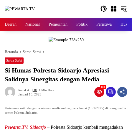
Langsung
ke
konten
Daerah
Nasional
Pemerintah
Politik
Peristiwa
Hukri
Beranda
Serba-Serbi
Serba-Serbi
Si Humas Polresta Sidoarjo Apresiasi
Solidnya Sinergitas dengan Media
181
Redaksi
1 Min Baca
Januari 10, 2025
Pertemuan rutin dengan wartawan media online, pada Jumat (10/1/2025) di ruang media
center Polresta Sidoarjo.
Pewarta.TV, Sidoarjo
– Polresta Sidoarjo kembali mengadakan