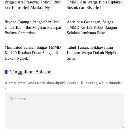
Brigjen Ari Prasetya; TMMD Bulu
TMMD dan Warga Bibis Ciptakan
Lor Harus Beri Manfaat Nyata
Sosrok dari Sisa Besi
Serba-Serbi
Serba-Serbi
untuk Masyarakat
Riyono Caping : Pengolahan Ikan
Antisipasi Genangan, Satgas
Untuk Ibu – Ibu Magetan Percepat
TMMD Ke-129 Kebut Bangun
Budaya Gemarikan
Selokan Jembatan Bibis
Serba-Serbi
Serba-Serbi
Misi Talud Selesai, Satgas TMMD
Talud Tuntas, Kekhawatiran
Ke-129 Ratakan Dasar Sungai di
Longsor Warga Dukuh Ngipik
Dukuh Ngipik
Sirna
Tinggalkan Balasan
Alamat email Anda tidak akan dipublikasikan.
Ruas yang wajib ditandai
*