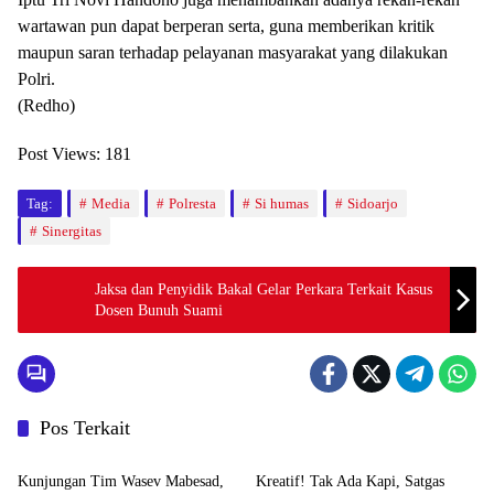
wartawan pun dapat berperan serta, guna memberikan kritik
maupun saran terhadap pelayanan masyarakat yang dilakukan
Polri.
(Redho)
Post Views:
181
Tag:
Media
Polresta
Si humas
Sidoarjo
Sinergitas
Jaksa dan Penyidik Bakal Gelar Perkara Terkait Kasus
Dosen Bunuh Suami
Pos Terkait
Serba-Serbi
Serba-Serbi
Kunjungan Tim Wasev Mabesad,
Kreatif! Tak Ada Kapi, Satgas