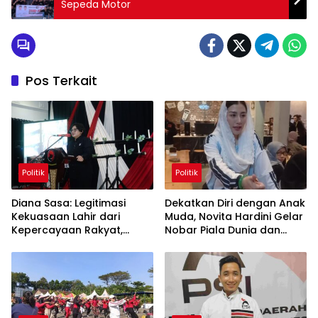
Sepeda Motor
Pos Terkait
Politik
Politik
Diana Sasa: Legitimasi
Dekatkan Diri dengan Anak
Kekuasaan Lahir dari
Muda, Novita Hardini Gelar
Kepercayaan Rakyat,
Nobar Piala Dunia dan
Bukan Rasa Takut
Turnamen Mobile Legend
di Ponorogo