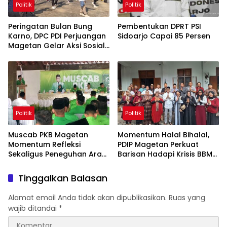
Politik
Politik
Peringatan Bulan Bung
Pembentukan DPRT PSI
Karno, DPC PDI Perjuangan
Sidoarjo Capai 85 Persen
Magetan Gelar Aksi Sosial
Maroton, Senam,
Pagelaran Budaya Hingga
Diskusi
Politik
Politik
Muscab PKB Magetan
Momentum Halal Bihalal,
Momentum Refleksi
PDIP Magetan Perkuat
Sekaligus Peneguhan Arah
Barisan Hadapi Krisis BBM
Perjuangan Partai
dan Kenaikan Harga
Tinggalkan Balasan
Alamat email Anda tidak akan dipublikasikan.
Ruas yang
wajib ditandai
*