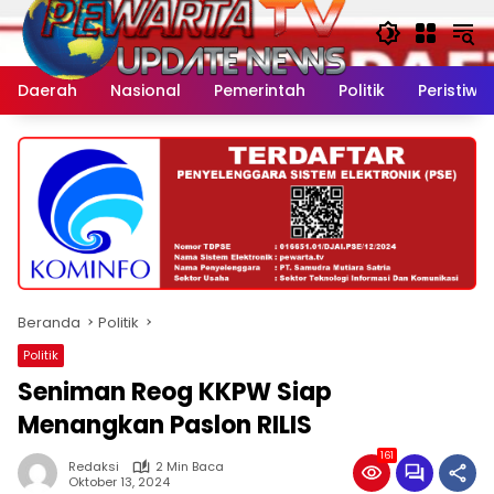
Langsung
ke
konten
Daerah
Nasional
Pemerintah
Politik
Peristiwa
Beranda
Politik
Politik
Seniman Reog KKPW Siap
Menangkan Paslon RILIS
161
Redaksi
2 Min Baca
Oktober 13, 2024