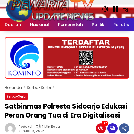
Langsung
ke
konten
Daerah
Nasional
Pemerintah
Politik
Peristiwa
Beranda
Serba-Serbi
Serba-Serbi
Satbinmas Polresta Sidoarjo Edukasi
Peran Orang Tua di Era Digitalisasi
137
Redaksi
1 Min Baca
Januari 5, 2025