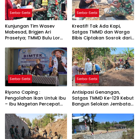
Serba-Serbi
Serba-Serbi
Kunjungan Tim Wasev
Kreatif! Tak Ada Kapi,
Mabesad, Brigjen Ari
Satgas TMMD dan Warga
Prasetya; TMMD Bulu Lor
Bibis Ciptakan Sosrok dari
Harus Beri Manfaat Nyata
Sisa Besi
untuk Masyarakat
Serba-Serbi
Serba-Serbi
Riyono Caping :
Antisipasi Genangan,
Pengolahan Ikan Untuk Ibu
Satgas TMMD Ke-129 Kebut
– Ibu Magetan Percepat
Bangun Selokan Jembatan
Budaya Gemarikan
Bibis