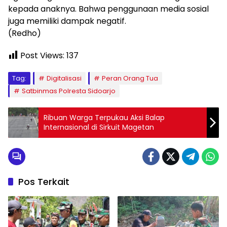
kepada anaknya. Bahwa penggunaan media sosial
juga memiliki dampak negatif.
(Redho)
Post Views:
137
Tag:
Digitalisasi
Peran Orang Tua
Satbinmas Polresta Sidoarjo
Ribuan Warga Terpukau Aksi Balap
Internasional di Sirkuit Magetan
Pos Terkait