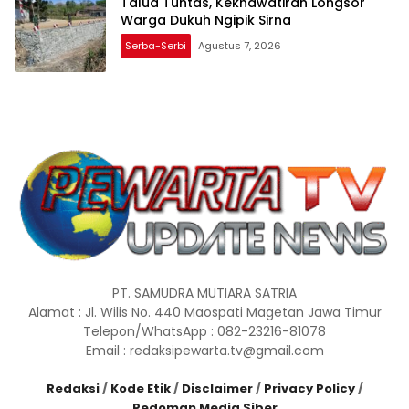
Talud Tuntas, Kekhawatiran Longsor
Warga Dukuh Ngipik Sirna
Serba-Serbi
Agustus 7, 2026
PT. SAMUDRA MUTIARA SATRIA
Alamat : Jl. Wilis No. 440 Maospati Magetan Jawa Timur
Telepon/WhatsApp : 082-23216-81078
Email : redaksipewarta.tv@gmail.com
Redaksi
/
Kode Etik
/
Disclaimer
/
Privacy Policy
/
Pedoman Media Siber