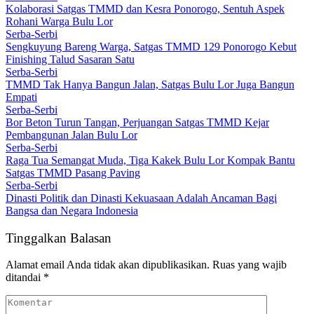
Kolaborasi Satgas TMMD dan Kesra Ponorogo, Sentuh Aspek
Rohani Warga Bulu Lor
Serba-Serbi
Sengkuyung Bareng Warga, Satgas TMMD 129 Ponorogo Kebut
Finishing Talud Sasaran Satu
Serba-Serbi
TMMD Tak Hanya Bangun Jalan, Satgas Bulu Lor Juga Bangun
Empati
Serba-Serbi
Bor Beton Turun Tangan, Perjuangan Satgas TMMD Kejar
Pembangunan Jalan Bulu Lor
Serba-Serbi
Raga Tua Semangat Muda, Tiga Kakek Bulu Lor Kompak Bantu
Satgas TMMD Pasang Paving
Serba-Serbi
Dinasti Politik dan Dinasti Kekuasaan Adalah Ancaman Bagi
Bangsa dan Negara Indonesia
Tinggalkan Balasan
Alamat email Anda tidak akan dipublikasikan.
Ruas yang wajib
ditandai
*