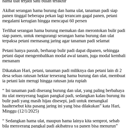
hama ulat terjadi satu bulan terakhir
Akibat serangan hama burung dan hama ulat, tanaman padi siap
panen tinggal beberapa pekan lagi terancam gagal panen, petani
megalami kerugian hingga mencapai 60 persen
Terlihat serangan hama burung memakan dan merontokan bulir padi
siap panen, untuk mengurangi serangan hama burung dan ulat
terpaksa petani memasang jaring agar tanaman padi selamat
Petani hanya pasrah, berharap bulir padi dapat dipanen, sehingga
petani dapat mengembalikan modal awal tanam, juga modal kembali
menanam
Dikatakan Hari, petani, tanaman padi miliknya dan petani lain di 2
desa seluas ratusan hektar terserang hama burung dan ulat, membuat
ia petani lain merugi hingga ratusan juta rupiah
“ Ini tanaman padi diserang burung dan ulat, yang paling berbahaya
itu ulat menyerang bagian pangkal padi, sedangkan kalau burung itu
bulir padi yang masih hijau disesepi, jadi untuk menangkal
haaltersebut kita pasang jaring ini yang bisa dilakukan” kata Hari,
Minggu (12/1/2025)
“ Sedangkan hama ulat, maupun hama lainya kita semprot, sebab
bila menyerang pangkal padi akibatnya ya panen bisa menurun”