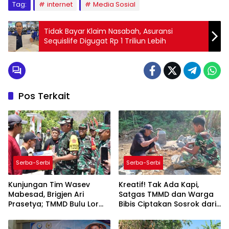
Tag:
internet
Media Sosial
Tidak Bayar Klaim Nasabah, Asuransi
Sequislife Digugat Rp 1 Triliun Lebih
Pos Terkait
Serba-Serbi
Serba-Serbi
Kunjungan Tim Wasev
Kreatif! Tak Ada Kapi,
Mabesad, Brigjen Ari
Satgas TMMD dan Warga
Prasetya; TMMD Bulu Lor
Bibis Ciptakan Sosrok dari
Harus Beri Manfaat Nyata
Sisa Besi
untuk Masyarakat