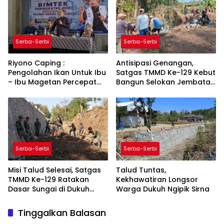
Serba-Serbi
Serba-Serbi
Riyono Caping :
Antisipasi Genangan,
Pengolahan Ikan Untuk Ibu
Satgas TMMD Ke-129 Kebut
– Ibu Magetan Percepat
Bangun Selokan Jembatan
Budaya Gemarikan
Bibis
Serba-Serbi
Serba-Serbi
Misi Talud Selesai, Satgas
Talud Tuntas,
TMMD Ke-129 Ratakan
Kekhawatiran Longsor
Dasar Sungai di Dukuh
Warga Dukuh Ngipik Sirna
Ngipik
Tinggalkan Balasan