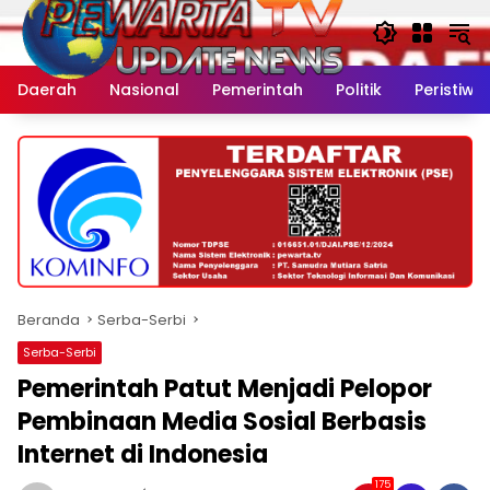
Langsung
ke
konten
Daerah
Nasional
Pemerintah
Politik
Peristiwa
Beranda
Serba-Serbi
Serba-Serbi
Pemerintah Patut Menjadi Pelopor
Pembinaan Media Sosial Berbasis
Internet di Indonesia
175