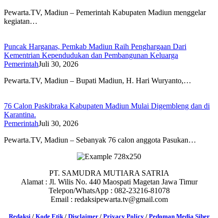
Pewarta.TV, Madiun – Pemerintah Kabupaten Madiun menggelar
kegiatan…
Puncak Harganas, Pemkab Madiun Raih Penghargaan Dari
Kementrian Kependudukan dan Pembangunan Keluarga
Pemerintah
Juli 30, 2026
Pewarta.TV, Madiun – Bupati Madiun, H. Hari Wuryanto,…
76 Calon Paskibraka Kabupaten Madiun Mulai Digembleng dan di
Karantina.
Pemerintah
Juli 30, 2026
Pewarta.TV, Madiun – Sebanyak 76 calon anggota Pasukan…
PT. SAMUDRA MUTIARA SATRIA
Alamat : Jl. Wilis No. 440 Maospati Magetan Jawa Timur
Telepon/WhatsApp : 082-23216-81078
Email : redaksipewarta.tv@gmail.com
Redaksi
/
Kode Etik
/
Disclaimer
/
Privacy Policy
/
Pedoman Media Siber