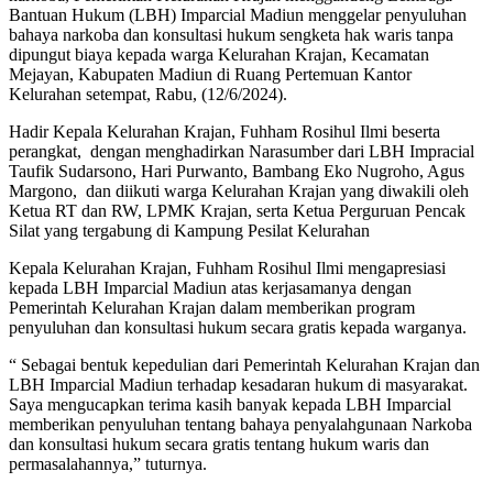
Bantuan Hukum (LBH) Imparcial Madiun menggelar penyuluhan
bahaya narkoba dan konsultasi hukum sengketa hak waris tanpa
dipungut biaya kepada warga Kelurahan Krajan, Kecamatan
Mejayan, Kabupaten Madiun di Ruang Pertemuan Kantor
Kelurahan setempat, Rabu, (12/6/2024).
Hadir Kepala Kelurahan Krajan, Fuhham Rosihul Ilmi beserta
perangkat, dengan menghadirkan Narasumber dari LBH Impracial
Taufik Sudarsono, Hari Purwanto, Bambang Eko Nugroho, Agus
Margono, dan diikuti warga Kelurahan Krajan yang diwakili oleh
Ketua RT dan RW, LPMK Krajan, serta Ketua Perguruan Pencak
Silat yang tergabung di Kampung Pesilat Kelurahan
Kepala Kelurahan Krajan, Fuhham Rosihul Ilmi mengapresiasi
kepada LBH Imparcial Madiun atas kerjasamanya dengan
Pemerintah Kelurahan Krajan dalam memberikan program
penyuluhan dan konsultasi hukum secara gratis kepada warganya.
“ Sebagai bentuk kepedulian dari Pemerintah Kelurahan Krajan dan
LBH Imparcial Madiun terhadap kesadaran hukum di masyarakat.
Saya mengucapkan terima kasih banyak kepada LBH Imparcial
memberikan penyuluhan tentang bahaya penyalahgunaan Narkoba
dan konsultasi hukum secara gratis tentang hukum waris dan
permasalahannya,” tuturnya.