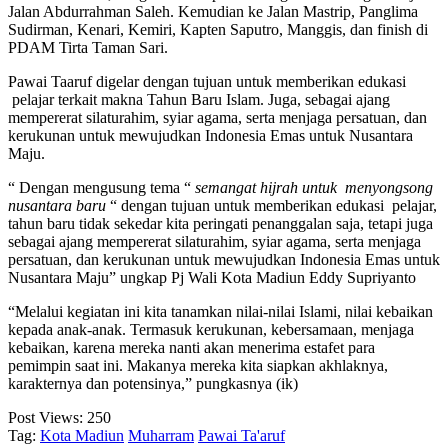
Jalan Abdurrahman Saleh. Kemudian ke Jalan Mastrip, Panglima
Sudirman, Kenari, Kemiri, Kapten Saputro, Manggis, dan finish di
PDAM Tirta Taman Sari.
Pawai Taaruf digelar dengan tujuan untuk memberikan edukasi
pelajar terkait makna Tahun Baru Islam. Juga, sebagai ajang
mempererat silaturahim, syiar agama, serta menjaga persatuan, dan
kerukunan untuk mewujudkan Indonesia Emas untuk Nusantara
Maju.
“ Dengan mengusung tema “
semangat hijrah untuk menyongsong
nusantara baru
“ dengan tujuan untuk memberikan edukasi pelajar,
tahun baru tidak sekedar kita peringati penanggalan saja, tetapi juga
sebagai ajang mempererat silaturahim, syiar agama, serta menjaga
persatuan, dan kerukunan untuk mewujudkan Indonesia Emas untuk
Nusantara Maju” ungkap Pj Wali Kota Madiun Eddy Supriyanto
“Melalui kegiatan ini kita tanamkan nilai-nilai Islami, nilai kebaikan
kepada anak-anak. Termasuk kerukunan, kebersamaan, menjaga
kebaikan, karena mereka nanti akan menerima estafet para
pemimpin saat ini. Makanya mereka kita siapkan akhlaknya,
karakternya dan potensinya,” pungkasnya (ik)
Post Views:
250
Tag:
Kota Madiun
Muharram
Pawai Ta'aruf