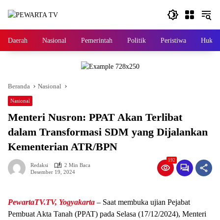
Langsung
ke
konten
Daerah
Nasional
Pemerintah
Politik
Peristiwa
Hukri
Beranda
Nasional
Nasional
Menteri Nusron: PPAT Akan Terlibat
dalam Transformasi SDM yang Dijalankan
Kementerian ATR/BPN
192
Redaksi
2 Min Baca
Desember 19, 2024
PewartaTV.TV, Yogyakarta
– Saat membuka ujian Pejabat
Pembuat Akta Tanah (PPAT) pada Selasa (17/12/2024), Menteri