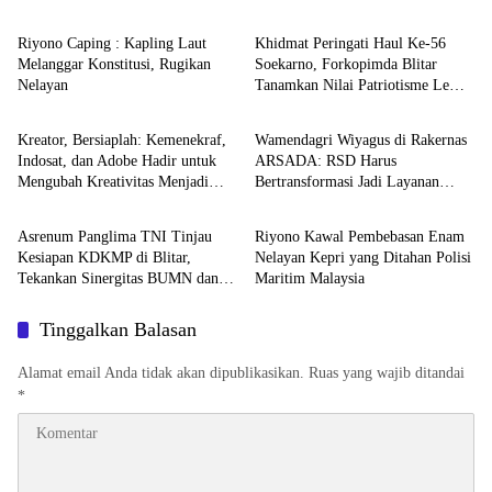
Riyono Caping : Kapling Laut
Khidmat Peringati Haul Ke-56
Melanggar Konstitusi, Rugikan
Soekarno, Forkopimda Blitar
Nelayan
Tanamkan Nilai Patriotisme Lewat
Nasional
Nasional
Ziarah Nasional
Kreator, Bersiaplah: Kemenekraf,
Wamendagri Wiyagus di Rakernas
Indosat, dan Adobe Hadir untuk
ARSADA: RSD Harus
Mengubah Kreativitas Menjadi
Bertransformasi Jadi Layanan
Nasional
Nasional
Peluang Nyata
Unggul dan Berdaya Saing
Asrenum Panglima TNI Tinjau
Riyono Kawal Pembebasan Enam
Kesiapan KDKMP di Blitar,
Nelayan Kepri yang Ditahan Polisi
Tekankan Sinergitas BUMN dan
Maritim Malaysia
TNI untuk Ekonomi Rakyat
Tinggalkan Balasan
Alamat email Anda tidak akan dipublikasikan.
Ruas yang wajib ditandai
*