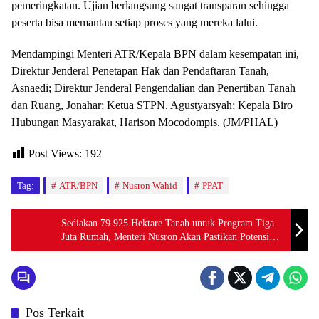
pemeringkatan. Ujian berlangsung sangat transparan sehingga
peserta bisa memantau setiap proses yang mereka lalui.
Mendampingi Menteri ATR/Kepala BPN dalam kesempatan ini,
Direktur Jenderal Penetapan Hak dan Pendaftaran Tanah,
Asnaedi; Direktur Jenderal Pengendalian dan Penertiban Tanah
dan Ruang, Jonahar; Ketua STPN, Agustyarsyah; Kepala Biro
Hubungan Masyarakat, Harison Mocodompis. (JM/PHAL)
Post Views:
192
Tag:
ATR/BPN
Nusron Wahid
PPAT
Sediakan 79.925 Hektare Tanah untuk Program Tiga
Juta Rumah, Menteri Nusron Akan Pastikan Potensinya
Awal Tahun Depan
Pos Terkait
Nasional
Nasional