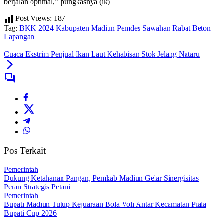
berjalan optimal,’’ pungkasnya (ik)
Post Views:
187
Tag:
BKK 2024
Kabupaten Madiun
Pemdes Sawahan
Rabat Beton
Lapangan
Cuaca Ekstrim Penjual Ikan Laut Kehabisan Stok Jelang Nataru
Pos Terkait
Pemerintah
Dukung Ketahanan Pangan, Pemkab Madiun Gelar Sinergisitas
Peran Strategis Petani
Pemerintah
Bupati Madiun Tutup Kejuaraan Bola Voli Antar Kecamatan Piala
Bupati Cup 2026