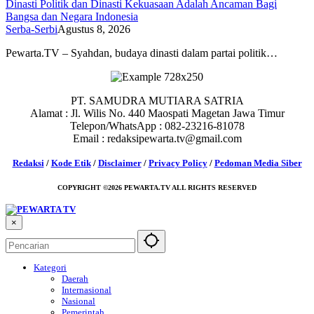
Dinasti Politik dan Dinasti Kekuasaan Adalah Ancaman Bagi
Bangsa dan Negara Indonesia
Serba-Serbi
Agustus 8, 2026
Pewarta.TV – Syahdan, budaya dinasti dalam partai politik…
PT. SAMUDRA MUTIARA SATRIA
Alamat : Jl. Wilis No. 440 Maospati Magetan Jawa Timur
Telepon/WhatsApp : 082-23216-81078
Email : redaksipewarta.tv@gmail.com
Redaksi
/
Kode Etik
/
Disclaimer
/
Privacy Policy
/
Pedoman Media Siber
COPYRIGHT ©2026 PEWARTA.TV ALL RIGHTS RESERVED
×
Kategori
Daerah
Internasional
Nasional
Pemerintah