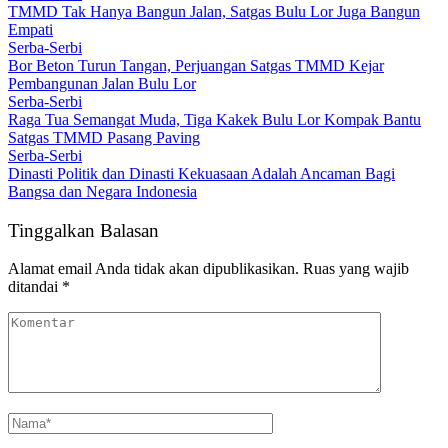
TMMD Tak Hanya Bangun Jalan, Satgas Bulu Lor Juga Bangun
Empati
Serba-Serbi
Bor Beton Turun Tangan, Perjuangan Satgas TMMD Kejar
Pembangunan Jalan Bulu Lor
Serba-Serbi
Raga Tua Semangat Muda, Tiga Kakek Bulu Lor Kompak Bantu
Satgas TMMD Pasang Paving
Serba-Serbi
Dinasti Politik dan Dinasti Kekuasaan Adalah Ancaman Bagi
Bangsa dan Negara Indonesia
Tinggalkan Balasan
Alamat email Anda tidak akan dipublikasikan.
Ruas yang wajib
ditandai
*