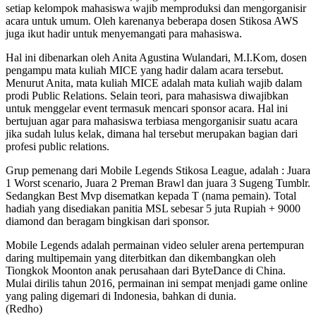
setiap kelompok mahasiswa wajib memproduksi dan mengorganisir
acara untuk umum. Oleh karenanya beberapa dosen Stikosa AWS
juga ikut hadir untuk menyemangati para mahasiswa.
Hal ini dibenarkan oleh Anita Agustina Wulandari, M.I.Kom, dosen
pengampu mata kuliah MICE yang hadir dalam acara tersebut.
Menurut Anita, mata kuliah MICE adalah mata kuliah wajib dalam
prodi Public Relations. Selain teori, para mahasiswa diwajibkan
untuk menggelar event termasuk mencari sponsor acara. Hal ini
bertujuan agar para mahasiswa terbiasa mengorganisir suatu acara
jika sudah lulus kelak, dimana hal tersebut merupakan bagian dari
profesi public relations.
Grup pemenang dari Mobile Legends Stikosa League, adalah : Juara
1 Worst scenario, Juara 2 Preman Brawl dan juara 3 Sugeng Tumblr.
Sedangkan Best Mvp disematkan kepada T (nama pemain). Total
hadiah yang disediakan panitia MSL sebesar 5 juta Rupiah + 9000
diamond dan beragam bingkisan dari sponsor.
Mobile Legends adalah permainan video seluler arena pertempuran
daring multipemain yang diterbitkan dan dikembangkan oleh
Tiongkok Moonton anak perusahaan dari ByteDance di China.
Mulai dirilis tahun 2016, permainan ini sempat menjadi game online
yang paling digemari di Indonesia, bahkan di dunia.
(Redho)