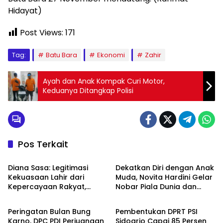
Hidayat)
Post Views:
171
Tag:
Batu Bara
Ekonomi
Zahir
Ayah dan Anak Kompak Curi Motor,
Keduanya Ditangkap Polisi
Pos Terkait
Politik
Politik
Diana Sasa: Legitimasi
Dekatkan Diri dengan Anak
Kekuasaan Lahir dari
Muda, Novita Hardini Gelar
Kepercayaan Rakyat,
Nobar Piala Dunia dan
Politik
Politik
Bukan Rasa Takut
Turnamen Mobile Legend
di Ponorogo
Peringatan Bulan Bung
Pembentukan DPRT PSI
Karno, DPC PDI Perjuangan
Sidoarjo Capai 85 Persen