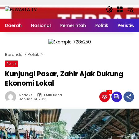
Langsung
ke
konten
Daerah
Nasional
Pemerintah
Politik
Peristiwa
Beranda
Politik
Politik
Kunjungi Pasar, Zahir Ajak Dukung
Ekonomi Lokal
171
Redaksi
1 Min Baca
Januari 14, 2025