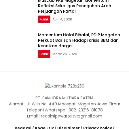
Muscab PKB Magetan Momentum
Refleksi Sekaligus Peneguhan Arah
Perjuangan Partai
Politik
April 4, 2026
Momentum Halal Bihalal, PDIP Magetan
Perkuat Barisan Hadapi Krisis BBM dan
Kenaikan Harga
Politik
Maret 26, 2026
PT. SAMUDRA MUTIARA SATRIA
Alamat : Jl. Wilis No. 440 Maospati Magetan Jawa Timur
Telepon/WhatsApp : 082-23216-81078
Email : redaksipewarta.tv@gmail.com
Redaksi
/
Kode Etik
/
Disclaimer
/
Privacy Policy
/