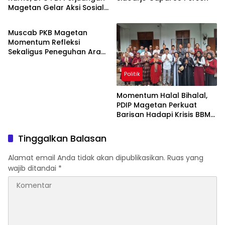
Magetan Gelar Aksi Sosial
Politik
Maroton, Senam,
Pagelaran Budaya Hingga
Muscab PKB Magetan
Diskusi
Momentum Refleksi
Sekaligus Peneguhan Arah
Perjuangan Partai
Politik
Momentum Halal Bihalal,
PDIP Magetan Perkuat
Barisan Hadapi Krisis BBM
dan Kenaikan Harga
Tinggalkan Balasan
Alamat email Anda tidak akan dipublikasikan.
Ruas yang
wajib ditandai
*