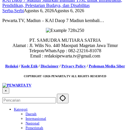
KAI Daop 7 Madiun Salurkan Bantuan TJSL untuk Infrastruktur,
Pendidikan, Pelestarian Budaya, dan Disabilitas
Serba-Serbi
Agustus 6, 2026
Agustus 6, 2026
Pewarta.TV, Madiun – KAI Daop 7 Madiun kembali…
PT. SAMUDRA MUTIARA SATRIA
Alamat : Jl. Wilis No. 440 Maospati Magetan Jawa Timur
Telepon/WhatsApp : 082-23216-81078
Email : redaksipewarta.tv@gmail.com
Redaksi
/
Kode Etik
/
Disclaimer
/
Privacy Policy
/
Pedoman Media Siber
COPYRIGHT ©2026 PEWARTA.TV ALL RIGHTS RESERVED
×
Kategori
Daerah
Internasional
Nasional
Pemerintah