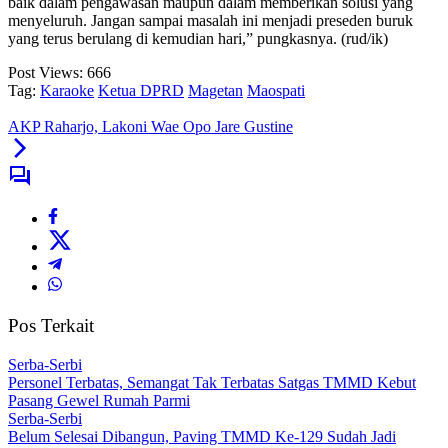
baik dalam pengawasan maupun dalam memberikan solusi yang
menyeluruh. Jangan sampai masalah ini menjadi preseden buruk
yang terus berulang di kemudian hari,” pungkasnya. (rud/ik)
Post Views:
666
Tag:
Karaoke
Ketua DPRD
Magetan
Maospati
AKP Raharjo, Lakoni Wae Opo Jare Gustine
Pos Terkait
Serba-Serbi
Personel Terbatas, Semangat Tak Terbatas Satgas TMMD Kebut
Pasang Gewel Rumah Parmi
Serba-Serbi
Belum Selesai Dibangun, Paving TMMD Ke-129 Sudah Jadi