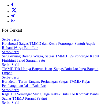
Pos Terkait
Serba-Serbi
Kolaborasi Satgas TMMD dan Kesra Ponorogo, Sentuh Aspek
Rohani Warga Bulu Lor
Serba-Serbi
Sengkuyung Bareng Warga, Satgas TMMD 129 Ponorogo Kebut
Finishing Talud Sasaran Satu
Serba-Serbi
TMMD Tak Hanya Bangun Jalan, Satgas Bulu Lor Juga Bangun
Empati
Serba-Serbi
Bor Beton Turun Tangan, Perjuangan Satgas TMMD Kejar
Pembangunan Jalan Bulu Lor
Serba-Serbi
Raga Tua Semangat Muda, Tiga Kakek Bulu Lor Kompak Bantu
Satgas TMMD Pasang Paving
Serba-Serbi