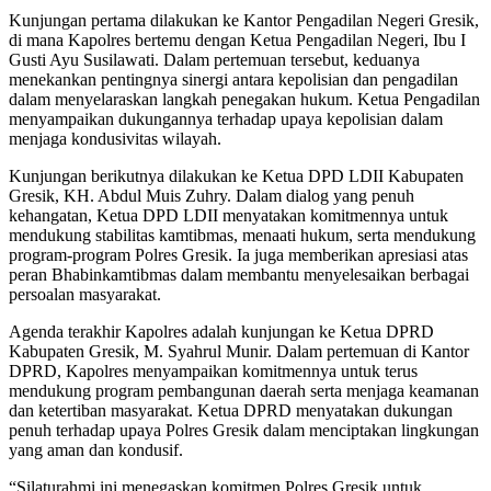
Kunjungan pertama dilakukan ke Kantor Pengadilan Negeri Gresik,
di mana Kapolres bertemu dengan Ketua Pengadilan Negeri, Ibu I
Gusti Ayu Susilawati. Dalam pertemuan tersebut, keduanya
menekankan pentingnya sinergi antara kepolisian dan pengadilan
dalam menyelaraskan langkah penegakan hukum. Ketua Pengadilan
menyampaikan dukungannya terhadap upaya kepolisian dalam
menjaga kondusivitas wilayah.
Kunjungan berikutnya dilakukan ke Ketua DPD LDII Kabupaten
Gresik, KH. Abdul Muis Zuhry. Dalam dialog yang penuh
kehangatan, Ketua DPD LDII menyatakan komitmennya untuk
mendukung stabilitas kamtibmas, menaati hukum, serta mendukung
program-program Polres Gresik. Ia juga memberikan apresiasi atas
peran Bhabinkamtibmas dalam membantu menyelesaikan berbagai
persoalan masyarakat.
Agenda terakhir Kapolres adalah kunjungan ke Ketua DPRD
Kabupaten Gresik, M. Syahrul Munir. Dalam pertemuan di Kantor
DPRD, Kapolres menyampaikan komitmennya untuk terus
mendukung program pembangunan daerah serta menjaga keamanan
dan ketertiban masyarakat. Ketua DPRD menyatakan dukungan
penuh terhadap upaya Polres Gresik dalam menciptakan lingkungan
yang aman dan kondusif.
“Silaturahmi ini menegaskan komitmen Polres Gresik untuk