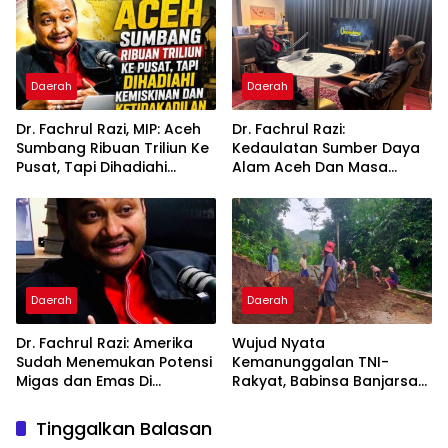
Daerah
Daerah
Dr. Fachrul Razi, MIP: Aceh
Dr. Fachrul Razi:
Sumbang Ribuan Triliun Ke
Kedaulatan Sumber Daya
Pusat, Tapi Dihadiahi
Alam Aceh Dan Masa
Kemiskinan dan
Depan Aceh
Ketidakadilan
Daerah
Daerah
Dr. Fachrul Razi: Amerika
Wujud Nyata
Sudah Menemukan Potensi
Kemanunggalan TNI-
Migas dan Emas Di
Rakyat, Babinsa Banjarsari
Indonesia Termasuk Di
Turun Tangan Lebarkan
Aceh Sejak Tahun 1960
Jalan Desa Bersama
Tinggalkan Balasan
Warga