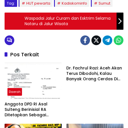
Tag:
HUT pewarta
Kadiskominfo
Sumut
Waspadai Jalur Curam dan Esktrim Selama
Nataru di Jalur Wisata
Pos Terkait
Daerah
Dr. Fachrul Razi: Aceh Akan
Terus Dibodohi, Kalau
Banyak Orang Cerdas Di
Aceh, Pasti Berontak
Karena Tahu Pusat Tidak
Daerah
Adil
Anggota DPD RI Asal
Sulteng Berinisial RA
Ditetapkan Sebagai
Tersangka, Berpotensi di
PAW