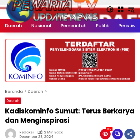
Langsung
ke
konten
Daerah
Nasional
Pemerintah
Politik
Peristiwa
Beranda
Daerah
Daerah
Kadiskominfo Sumut: Terus Berkarya
dan Menginspirasi
162
Redaksi
2 Min Baca
Desember 28, 2024