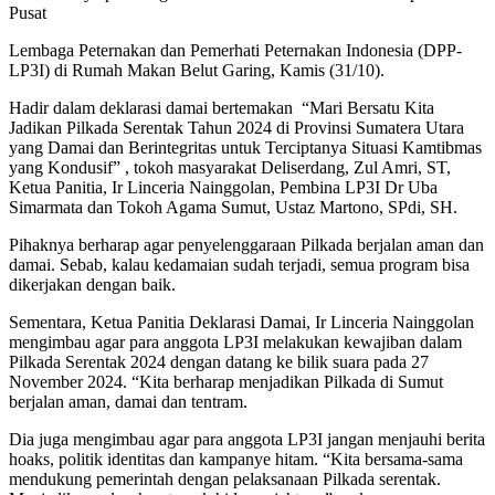
Pusat
Lembaga Peternakan dan Pemerhati Peternakan Indonesia (DPP-
LP3I) di Rumah Makan Belut Garing, Kamis (31/10).
Hadir dalam deklarasi damai bertemakan “Mari Bersatu Kita
Jadikan Pilkada Serentak Tahun 2024 di Provinsi Sumatera Utara
yang Damai dan Berintegritas untuk Terciptanya Situasi Kamtibmas
yang Kondusif” , tokoh masyarakat Deliserdang, Zul Amri, ST,
Ketua Panitia, Ir Linceria Nainggolan, Pembina LP3I Dr Uba
Simarmata dan Tokoh Agama Sumut, Ustaz Martono, SPdi, SH.
Pihaknya berharap agar penyelenggaraan Pilkada berjalan aman dan
damai. Sebab, kalau kedamaian sudah terjadi, semua program bisa
dikerjakan dengan baik.
Sementara, Ketua Panitia Deklarasi Damai, Ir Linceria Nainggolan
mengimbau agar para anggota LP3I melakukan kewajiban dalam
Pilkada Serentak 2024 dengan datang ke bilik suara pada 27
November 2024. “Kita berharap menjadikan Pilkada di Sumut
berjalan aman, damai dan tentram.
Dia juga mengimbau agar para anggota LP3I jangan menjauhi berita
hoaks, politik identitas dan kampanye hitam. “Kita bersama-sama
mendukung pemerintah dengan pelaksanaan Pilkada serentak.