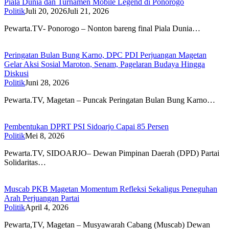
Piala Dunia dan Turnamen Mobile Legend di Ponorogo
Politik
Juli 20, 2026
Juli 21, 2026
Pewarta.TV- Ponorogo – Nonton bareng final Piala Dunia…
Peringatan Bulan Bung Karno, DPC PDI Perjuangan Magetan
Gelar Aksi Sosial Maroton, Senam, Pagelaran Budaya Hingga
Diskusi
Politik
Juni 28, 2026
Pewarta.TV, Magetan – Puncak Peringatan Bulan Bung Karno…
Pembentukan DPRT PSI Sidoarjo Capai 85 Persen
Politik
Mei 8, 2026
Pewarta.TV, SIDOARJO– Dewan Pimpinan Daerah (DPD) Partai
Solidaritas…
Muscab PKB Magetan Momentum Refleksi Sekaligus Peneguhan
Arah Perjuangan Partai
Politik
April 4, 2026
Pewarta,TV, Magetan – Musyawarah Cabang (Muscab) Dewan