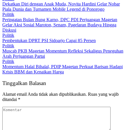
Dekatkan Diri dengan Anak Muda, Novita Hardini Gelar Nobar
Piala Dunia dan Turnamen Mobile Legend di Ponorogo
Politik
Peringatan Bulan Bung Karno, DPC PDI Perjuangan Magetan
Gelar Aksi Sosial Maroton, Senam, Pagelaran Budaya Hingga
Diskusi
Politik
Pembentukan DPRT PSI Sidoarjo Capai 85 Persen
Politik
Muscab PKB Magetan Momentum Refleksi Sekaligus Peneguhan
Arah Perjuangan Partai
Politik
Momentum Halal Bihalal, PDIP Magetan Perkuat Barisan Hadapi
Krisis BBM dan Kenaikan Harga
Tinggalkan Balasan
Alamat email Anda tidak akan dipublikasikan.
Ruas yang wajib
ditandai
*